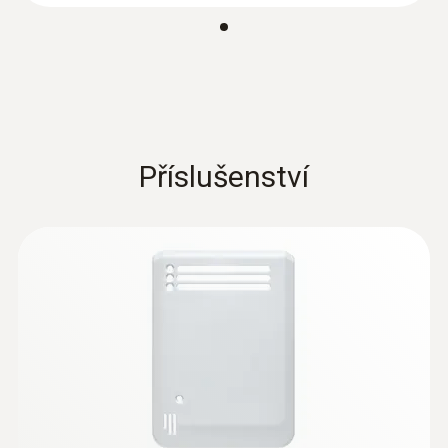
Oblasti použití rádiového
záznamníku dat testo160 IAQ:
od kanceláře až po muzeum
Stále sledujte spolehlivě kvalitu vzduchu
v místnosti také v malých, velmi
Příslušenství
frekventovaných prostorech. Profesionální
rádiový záznamník dat testo 160 IAQ může
být například použit ve školách, kancelářích
nebo muzeích. Ve spojení s volitelným
krytem Deco-Cover je rovněž optimálně
přizpůsobitelný svému okolí v muzeích,
galeriích a ostatních výstavních domech.
Další výhody a funkce
rádiového záznamníku dat