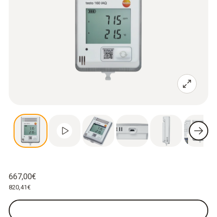
667,00€
820,41€