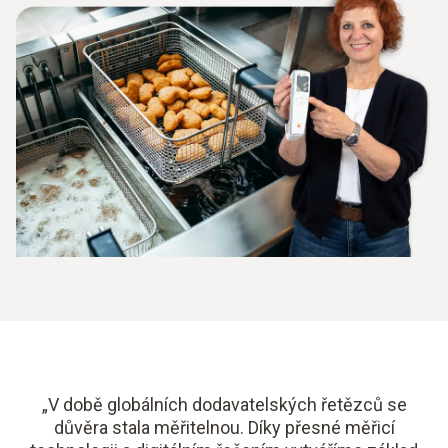
„V době globálních dodavatelských řetězců se
důvěra stala měřitelnou. Díky přesné měřicí