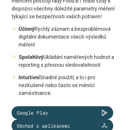
měřicími přístroji řady Food BT máte vždy k
dispozici všechny důležité parametry měření
týkající se bezpečnosti vašich potravin!
Účinný
Rychlý záznam a bezproblémová
digitální dokumentace všech výsledků
měření
Spolehlivý
Ukládání naměřených hodnot a
reporting s přesnou sledovatelností
Intuitivní
Snadné použití, a to i pro
nezkušené nebo často se měnící
zaměstnance.
Google Play
Obchod s aplikacemi