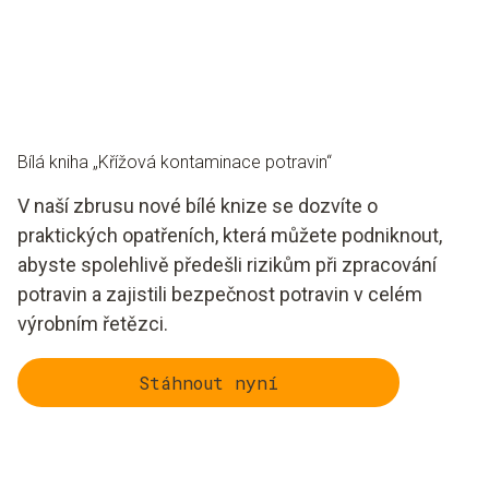
posuny a opakující se odchylky. Aktualizujte svůj plán
HACCP v případě změn produktů nebo procesů, sezónních
vlivů nebo nových regulačních požadavků.
Bílá kniha „Křížová kontaminace potravin“
V naší zbrusu nové bílé knize se dozvíte o
praktických opatřeních, která můžete podniknout,
abyste spolehlivě předešli rizikům při zpracování
potravin a zajistili bezpečnost potravin v celém
výrobním řetězci.
Stáhnout nyní