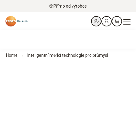
Přímo od výrobce
Home
Inteligentní měřicí technologie pro průmysl
Inteligentní měřicí technologie pro průmysl
Vyrobeno pro odvětví, které si zaslouží jen to nejlepší
Kompaktní měřicí přístroje umožňují přesná měření v
průmyslových aplikacích – robustní, flexibilní, snadno
použitelné a mobilní propojení s sítí pro efektivní pracovní
postupy.