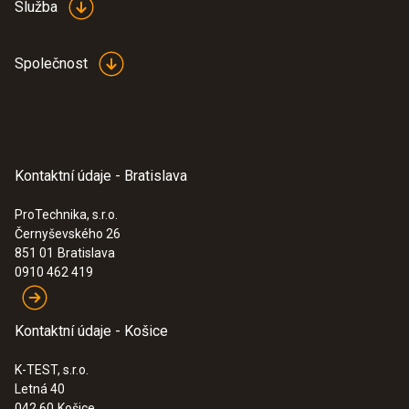
Služba
Společnost
Kontaktní údaje - Bratislava
ProTechnika, s.r.o.
Černyševského 26
851 01
Bratislava
0910 462 419
Kontaktní údaje - Košice
K-TEST, s.r.o.
Letná 40
042 60
Košice