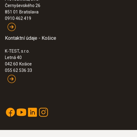
Černyševského 26
:
0632 3510
851 01
Bratislava
Váha
testo 350 - analyzačný box pre systém
0910 462 419
analýzy spalín
130 g
1 441,00€
1 772,43€
Kontaktní údaje - Košice
K-TEST, s.r.o.
Letná 40
042 60
Košice
055 62 536 33