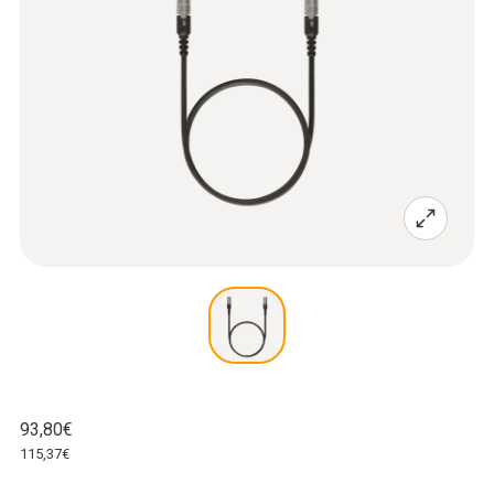
93,80€
115,37€