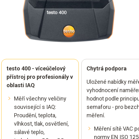
testo 400 - víceúčelový
Chytrá podpora
přístroj pro profesionály v
Uložené nabídky měře
oblasti IAQ
vyhodnocení naměře
Měří všechny veličiny
hodnot podle princip
související s IAQ:
semaforu - pro bezc
Proudění, teplota,
měření.
vlhkost, tlak, osvětlení,
Měření sítě VAC p
sálavé teplo,
normy EN ISO 12