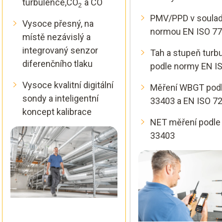
turbulence,CO
a CO
2
PMV/PPD v soulad
Vysoce přesný, na
normou EN ISO 7
místě nezávislý a
integrovaný senzor
Tah a stupeň turb
diferenčního tlaku
podle normy EN I
Vysoce kvalitní digitální
Měření WBGT podl
sondy a inteligentní
33403 a EN ISO 7
koncept kalibrace
NET měření podle
33403