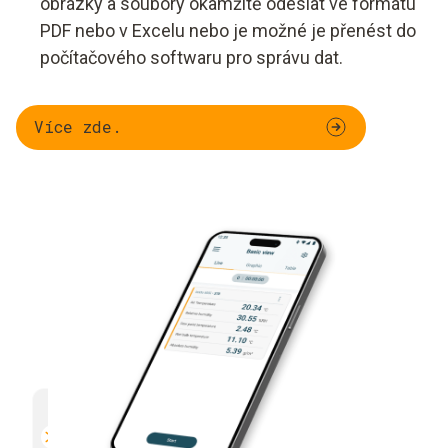
obrázky a soubory okamžitě odeslat ve formátu
PDF nebo v Excelu nebo je možné je přenést do
počítačového softwaru pro správu dat.
Více zde.
Multifunkční
Efektiv
Kompatibilní se všemi měřicími
Přímé o