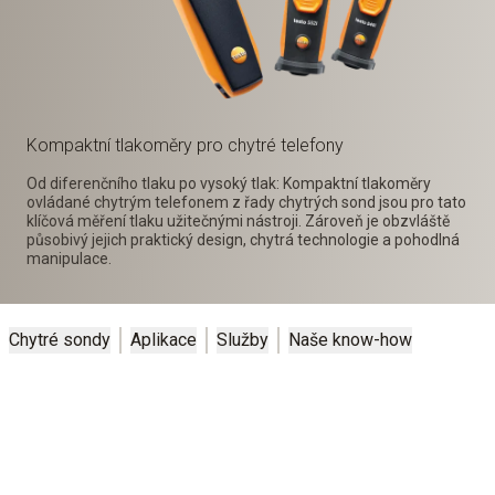
Kompaktní tlakoměry pro chytré telefony
Od diferenčního tlaku po vysoký tlak: Kompaktní tlakoměry
ovládané chytrým telefonem z řady chytrých sond jsou pro tato
klíčová měření tlaku užitečnými nástroji. Zároveň je obzvláště
působivý jejich praktický design, chytrá technologie a pohodlná
manipulace.
Chytré sondy
Aplikace
Služby
Naše know-how