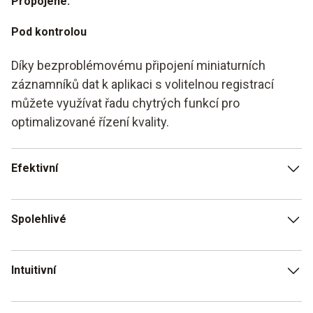
Propojené.
Pod kontrolou
Díky bezproblémovému připojení miniaturních
záznamníků dat k aplikaci s volitelnou registrací
můžete využívat řadu chytrých funkcí pro
optimalizované řízení kvality.
Efektivní
Rychlý záznam a bezchybná a úplná digitální dokumentace
Spolehlivé
všech výsledků měření
Ukládání naměřených hodnot a podávání zpráv s přesnou
Intuitivní
sledovatelností za definované časové období.
Intuitivní a jednoduché ovládání i pro méně zkušené nebo