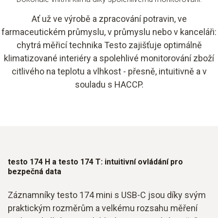
Ať už ve výrobě a zpracování potravin, ve
farmaceutickém průmyslu, v průmyslu nebo v kanceláři:
chytrá měřicí technika Testo zajišťuje optimálně
klimatizované interiéry a spolehlivé monitorování zboží
citlivého na teplotu a vlhkost - přesně, intuitivně a v
souladu s HACCP.
testo 174 H a testo 174 T: intuitivní ovládání pro
bezpečná data
Záznamníky testo 174 mini s USB-C jsou díky svým
praktickým rozměrům a velkému rozsahu měření