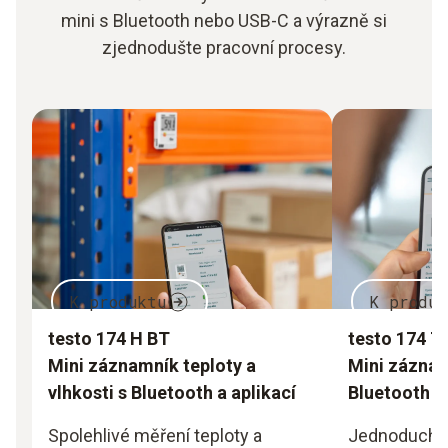
mini s Bluetooth nebo USB-C a výrazně si
zjednodušte pracovní procesy.
K produktu
K produk
testo 174 H BT
testo 174 T
Mini záznamník teploty a
Mini záznam
vlhkosti s Bluetooth a aplikací
Bluetooth a 
Spolehlivé měření teploty a
Jednoduché 