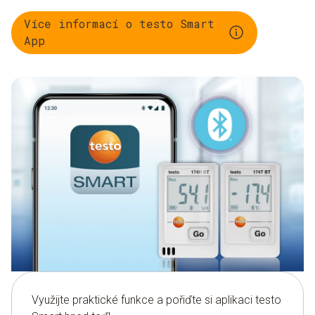
často se měnící pracovníky.
Více informací o testo Smart
App
Využijte praktické funkce a pořiďte si aplikaci testo