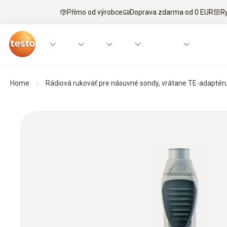
Přímo od výrobce
Doprava zdarma od 0 EUR
R
Home
Rádiová rukoväť pre násuvné sondy, vrátane TE-adaptéru, l