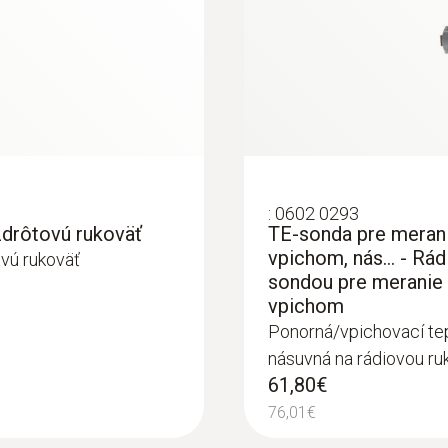
:
0602 0293
zdrôtovú rukoväť
TE-sonda pre merani
:
0563 6251
vpichom, nás... - Rá
vú rukoväť
oj
testo 625 - Therm
sondou pre meranie 
vpichom
Ponorná/vpichovací tep
násuvná na rádiovou ruk
61,80€
76,01€