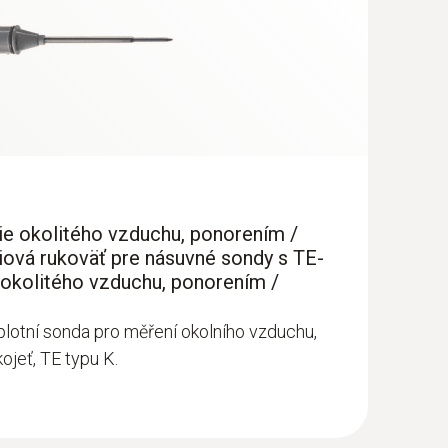
e okolitého vzduchu, ponorením /
diová rukoväť pre násuvné sondy s TE-
ohygrometer
okolitého vzduchu, ponorením /
lotní sonda pro měření okolního vzduchu,
ojeť, TE typu K.