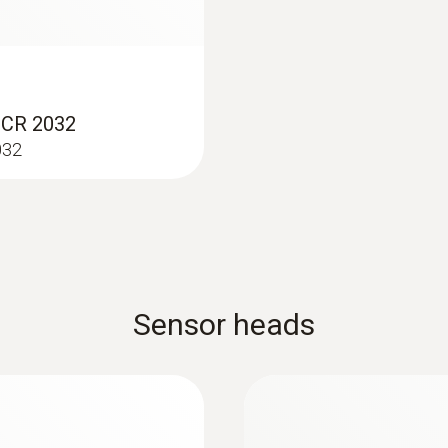
p CR 2032
032
:
0560 1108
drôtovú rukoväť
testo 110 - teplome
134,00€
Sensor heads
164,82€