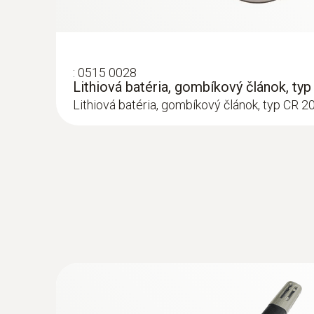
:
0515 0028
Lithiová batéria, gombíkový článok, ty
Lithiová batéria, gombíkový článok, typ CR 2
:
0636 9736
Vlhkostná špička sondy, násuvná na bez
232,00€
285,36€