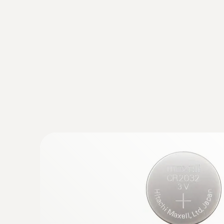
:
0602 0293
TE-sonda pre meranie okolitého vzduch
vpichom, nás... - Rádiová rukoväť pre ná
sondou pre meranie okolitého vzduchu,
vpichom
61,80€
76,01€