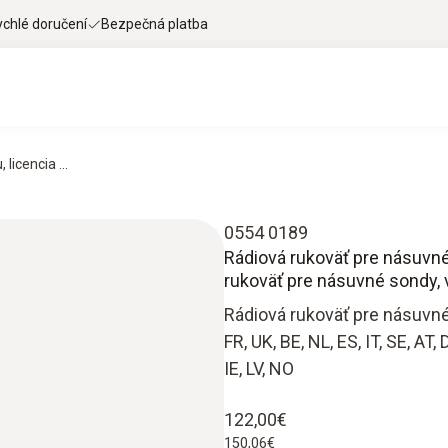
ychlé doručení
Bezpečná platba
icencia ...
0554 0189
Rádiová rukoväť pre násuvné 
rukoväť pre násuvné sondy, 
Rádiová rukoväť pre násuvné 
FR, UK, BE, NL, ES, IT, SE, AT, 
IE, LV, NO
122,00€
150,06€