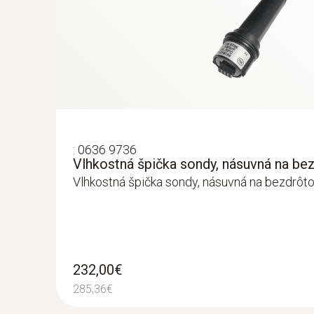
:
0636 9736
Vlhkostná špička sondy, násuvná na be
:
0563 4354
Vlhkostná špička sondy, násuvná na bezdrôto
testo 435-4 - multifunkčný merací prístr
232,00€
285,36€