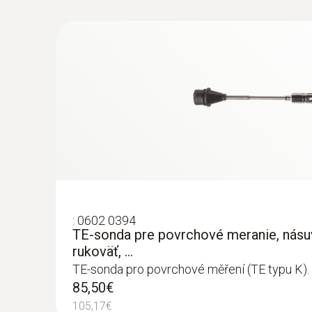
:
0602 0394
TE-sonda pre povrchové meranie, násu
rukoväť, ...
TE-sonda pro povrchové měření (TE typu K).
85,50€
105,17€