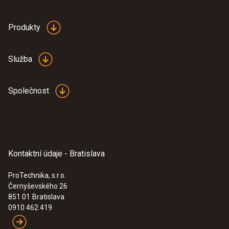
Produkty
Služba
Společnost
:
0563 4354
testo 435-4 - multifunkčný merací
prístroj
Kontaktní údaje - Bratislava
ProTechnika, s.r.o.
Černyševského 26
851 01
Bratislava
0910 462 419