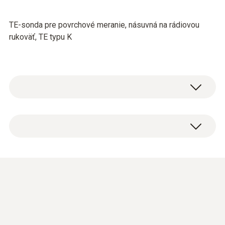
TE-sonda pre povrchové meranie, násuvná na rádiovou
rukoväť, TE typu K
Typ K (NiCr-Ni)
Měřicí rozsah
Short-term to: +500 °C
-50 do +350 °C
Přesnost