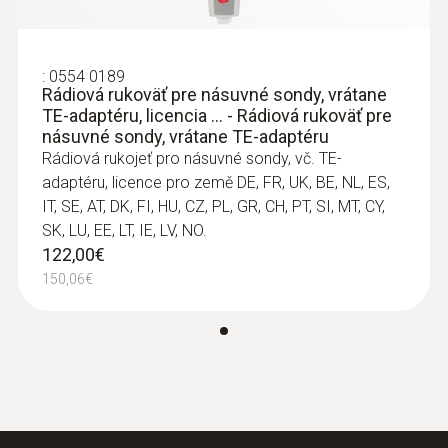
:
0554 0189
Rádiová rukoväť pre násuvné sondy, vrátane
TE-adaptéru, licencia ... - Rádiová rukoväť pre
násuvné sondy, vrátane TE-adaptéru
Rádiová rukojeť pro násuvné sondy, vč. TE-
adaptéru, licence pro země DE, FR, UK, BE, NL, ES,
IT, SE, AT, DK, FI, HU, CZ, PL, GR, CH, PT, SI, MT, CY,
SK, LU, EE, LT, IE, LV, NO.
122,00€
150,06€
:
0560 1108
testo 110 - teplomer
134,00€
164,82€