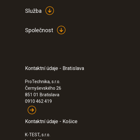
Služba
Společnost
Kontaktní údaje - Bratislava
:
0555 6383
testo 6383 - differential pressure transm
cleanrooms
ProTechnika, s.r.o.
Černyševského 26
1 191,00€
851 01
Bratislava
1 464,93€
0910 462 419
Kontaktní údaje - Košice
K-TEST, s.r.o.