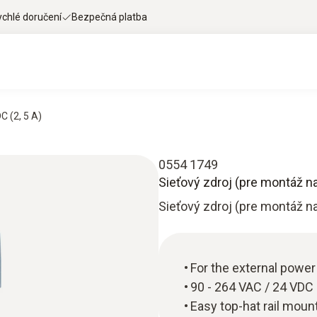
ychlé doručení
Bezpečná platba
C (2, 5 A)
0554 1749
Sieťový zdroj (pre montáž na l
Sieťový zdroj (pre montáž na l
For the external power
90 - 264 VAC / 24 VDC 
Easy top-hat rail moun