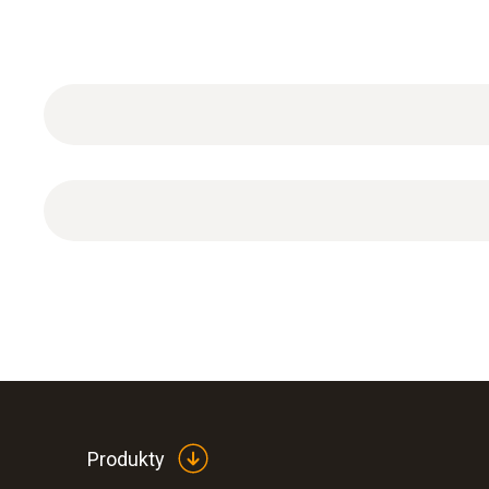
1 x mains unit for top-hat rail mounting.
Produkty