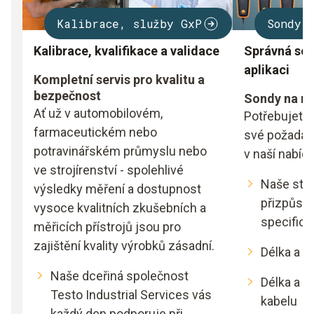
Kalibrace, služby GxP
Sondy 
Kalibrace, kvalifikace a validace
Správná so
aplikaci
Kompletní servis pro kvalitu a
bezpečnost
Sondy na m
Ať už v automobilovém,
Potřebujete 
farmaceutickém nebo
své požadavk
potravinářském průmyslu nebo
v naší nabíd
ve strojírenství - spolehlivé
Naše sta
výsledky měření a dostupnost
přizpůso
vysoce kvalitních zkušebních a
specific
měřicích přístrojů jsou pro
zajištění kvality výrobků zásadní.
Délka a 
Naše dceřiná společnost
Délka a m
Testo Industrial Services vás
kabelu
každý den podporuje při