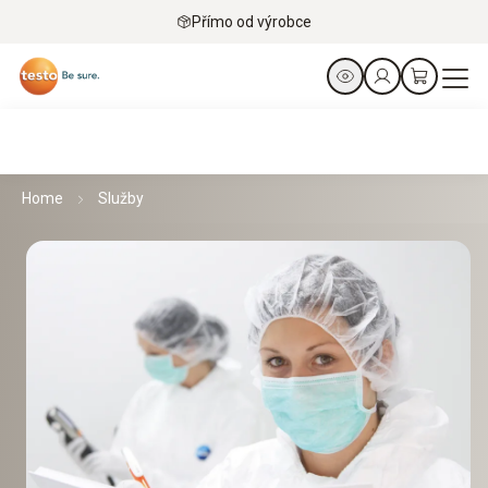
Přímo od výrobce
Home
Služby