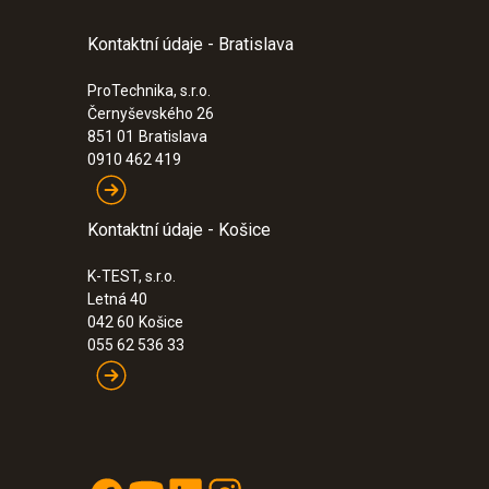
Kontaktní údaje - Bratislava
ProTechnika, s.r.o.
Černyševského 26
851 01
Bratislava
0910 462 419
Kontaktní údaje - Košice
K-TEST, s.r.o.
Letná 40
042 60
Košice
055 62 536 33