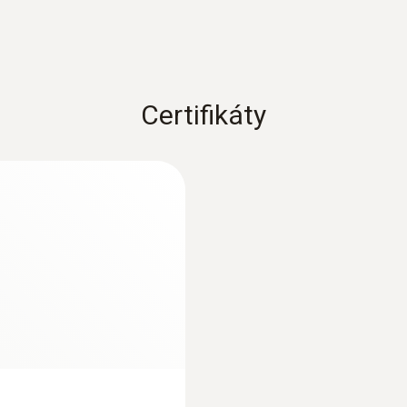
Přetížení
4000 hPa
Certifikáty
Provozní teplota
:
0560 6351
oj
testo 635-1 - temp
0 do +50 °C
instrument
384,00€
472,32€
Délka kabelu
1,6 m