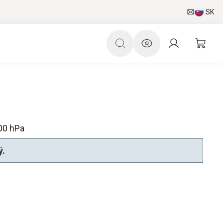
SK
00 hPa
ý.