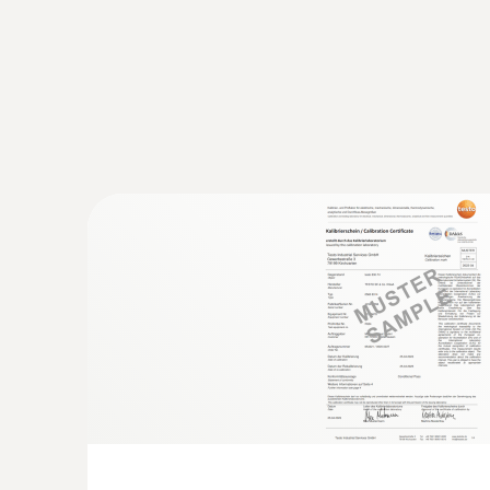
Hlavní technická data
:
0563 4354
testo 435-4 - multifunkčný merací prístr