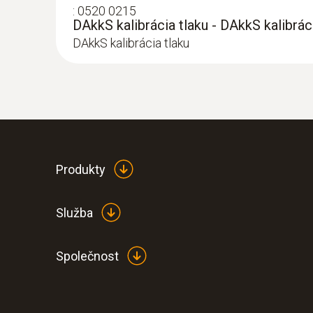
:
0520 0215
DAkkS kalibrácia tlaku - DAkkS kalibrác
DAkkS kalibrácia tlaku
:
0563 6352
testo 635-2 - Temperature and moistur
Produkty
549,00€
Služba
675,27€
Společnost