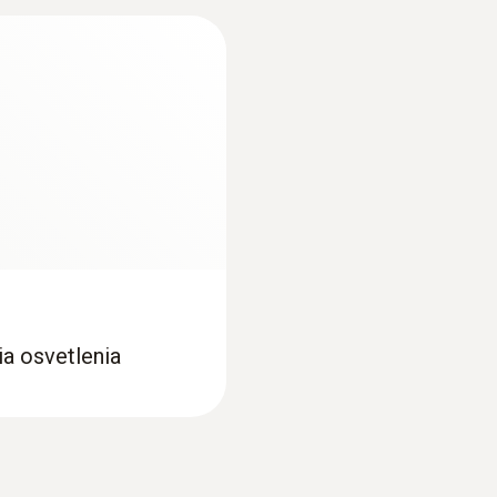
nektory pro sondy
teplotní, vlhkostní 
242,00€
297,66€
ia osvetlenia