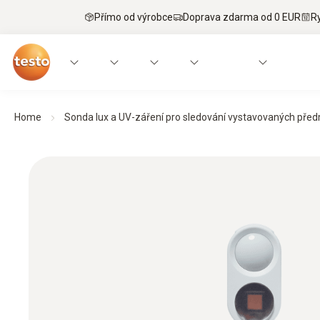
Přímo od výrobce
Doprava zdarma od 0 EUR
R
Home
Sonda lux a UV-záření pro sledování vystavovaných pře