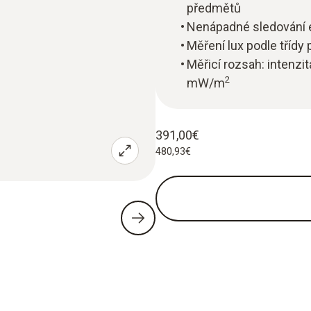
předmětů
Nenápadné sledování e
Měření lux podle třídy
Měřicí rozsah: intenzi
2
mW/m
391,00€
480,93€