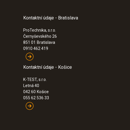
Kontaktní údaje - Bratislava
ProTechnika, s.r.o.
Černyševského 26
851 01
Bratislava
0910 462 419
Kontaktní údaje - Košice
K-TEST, s.r.o.
Letná 40
042 60
Košice
055 62 536 33