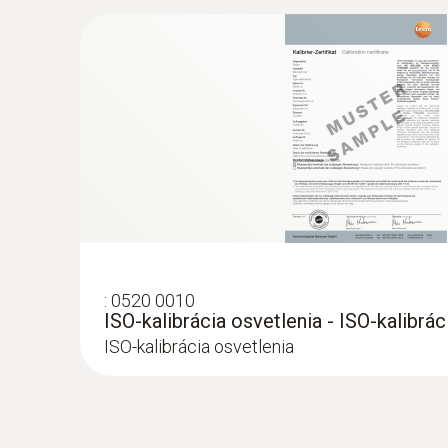
teplotním a vlhkostním senzorem a 2 ko
356,00€
437,88€
:
0520 0010
ISO-kalibrácia osvetlenia - ISO-kalibrác
ISO-kalibrácia osvetlenia