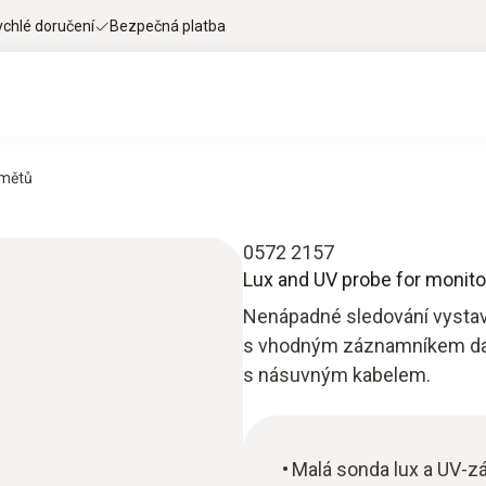
ychlé doručení
Bezpečná platba
dmětů
0572 2157
Lux and UV probe for monitor
Nenápadné sledování vystav
s vhodným záznamníkem dat):
s násuvným kabelem.
Malá sonda lux a UV-zá