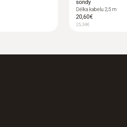
sondy
Délka kabelu 2,5 m
20,60€
25,34€