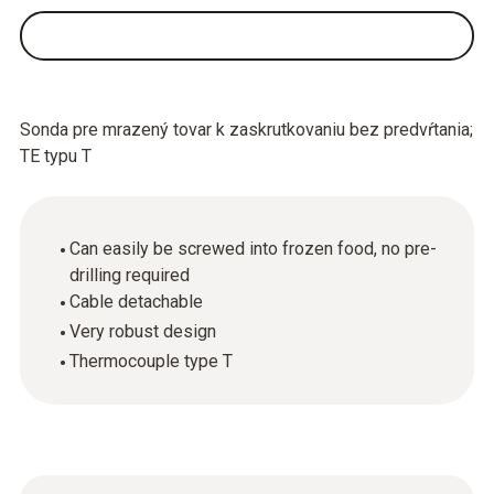
Sonda pre mrazený tovar k zaskrutkovaniu bez predvŕtania;
TE typu T
Can easily be screwed into frozen food, no pre-
drilling required
Cable detachable
Very robust design
Thermocouple type T