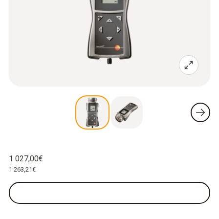
1 027,00€
1 263,21€