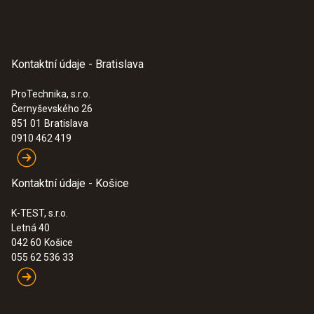
Ochrana akumulátoru
ano
Kontaktní údaje - Bratislava
Nízká hladina
ProTechnika, s.r.o.
Černyševského 26
< 1 V
851 01
Bratislava
0910 462 419
Maximální proud
50 mA
Kontaktní údaje - Košice
K-TEST, s.r.o.
Letná 40
042 60
Košice
055 62 536 33