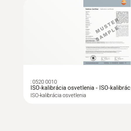
:
0516 0445
Transportný kufor (plast) pre merací prís
príslušenstvo - Transportný kufor
Transportní kufr (plast) pro měřící přístroj, son
:
0520 0010
ISO-kalibrácia osvetlenia - ISO-kalibrác
ISO-kalibrácia osvetlenia