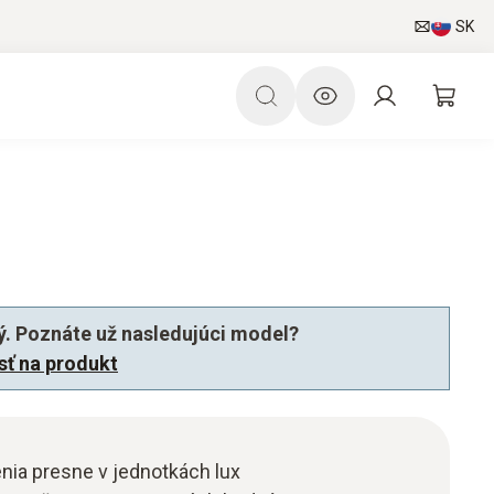
SK
ý. Poznáte už nasledujúci model?
jsť na produkt
enia presne v jednotkách lux