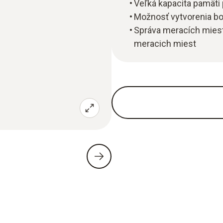
Veľká kapacita pamäti
Možnosť vytvorenia b
Správa meracích miest
meracich miest