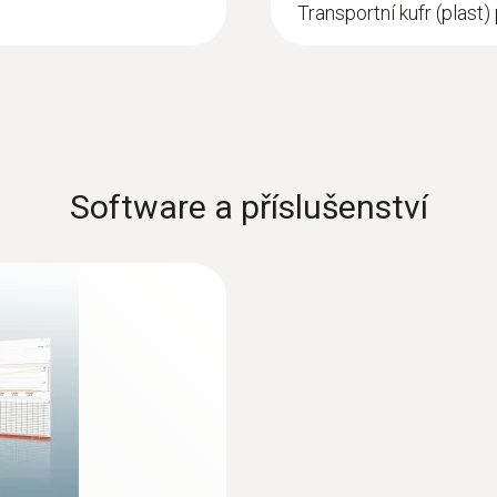
Transportní kufr (plast) 
Rozlišení
1 lux (0 do 32000 lux)
10 lux (0 do 100000 lux)
Software a příslušenství