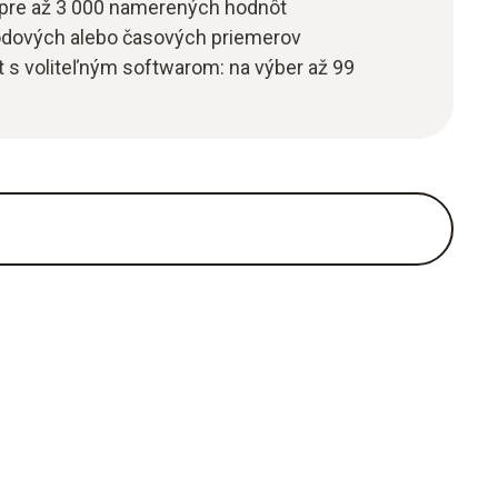
 pre až 3 000 namerených hodnôt
odových alebo časových priemerov
 s voliteľným softwarom: na výber až 99