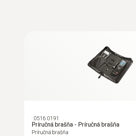
:
0560 0545
testo 545 - luxmeter
Meria intenzitu osvetlenia presne v jednotkác
Osvit - křemíková fotodioda
:
0516 0191
Príručná brašňa - Príručná brašňa
Príručná brašňa