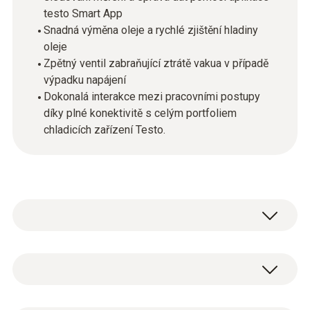
testo Smart App
Snadná výměna oleje a rychlé zjištění hladiny
oleje
Zpětný ventil zabraňující ztrátě vakua v případě
výpadku napájení
Dokonalá interakce mezi pracovními postupy
díky plné konektivitě s celým portfoliem
chladicích zařízení Testo.
Chytré, efektivní a bezpečné
Nová vakuová pumpa testo 565i provádí