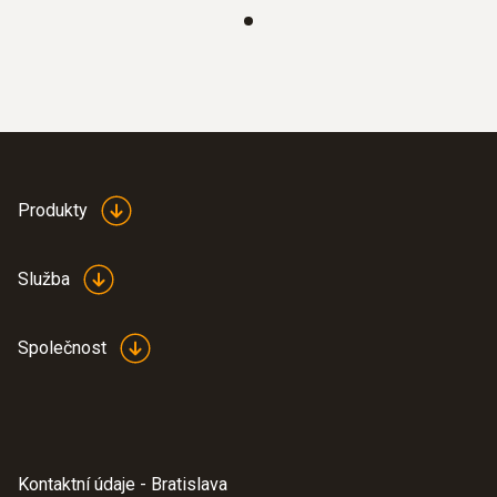
zpětný ventil, který účinně chrání před ztrátou
10 CFM / 283 l/min
vakua, a to i v případě neočekávaného
výpadku proudu, a poskytuje další úroveň
bezpečnosti pro nepřetržitý provoz.
:
0564 5704
Testo 570s chytrá sada pro vakuum s
klešťovým multimetrem - Chytrý
Produkty
digitální servisní přístroj s bezdrátovou
vakuovou sondou, klešťovými
teplotními sondami a klešťovým
Služba
multimetrem
1 070,00€
1 316,10€
Společnost
Kontaktní údaje - Bratislava