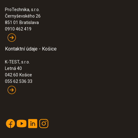
ProTechnika, s.r.o.
Černyševského 26
851 01
Bratislava
0910 462 419
Kontaktní údaje - Košice
K-TEST, s.r.o.
:
0564 5703
Testo 570s chytrá sada pro vakuum s
Letná 40
plnicími hadicemi - Chytrý digitální
042 60
Košice
servisní přístroj s bezdrátovou
055 62 536 33
vakuovou sondou, klešťovými
teplotními sondami a 4 plnicími
hadicemi
923,00€
1 135,29€