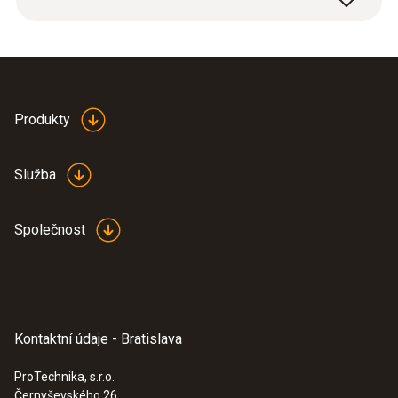
Produkty
Služba
Společnost
Kontaktní údaje - Bratislava
ProTechnika, s.r.o.
Černyševského 26