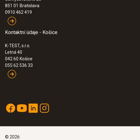
:
0564 5652
851 01
Bratislava
testo 565i - Inteligentní vakuová pumpa
0910 462 419
pro automatické odsávání s
automatickým zastavením po dosažení
cílových hodnot, 7 CFM (198 l/min)
Kontaktní údaje - Košice
553,00€
680,19€
K-TEST, s.r.o.
Letná 40
042 60
Košice
055 62 536 33
©
2026