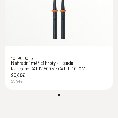
± (3 % z mv + 3 Digits)
:
0590 0015
Náhradní měřicí hroty - 1 sada
Kategorie CAT IV 600 V / CAT III 1000 V
20,60€
25,34€