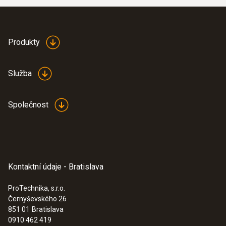
Produkty
Služba
Společnost
Kontaktní údaje - Bratislava
ProTechnika, s.r.o.
Černyševského 26
851 01
Bratislava
0910 462 419