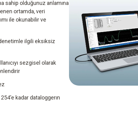
ma sahip olduğunuz anlamına
lenen ortamda, veri
mı ile okunabilir ve
enetimle ilgili eksiksiz
ullanıcıyı sezgisel olarak
lendirir
ez
 254'e kadar dataloggerın