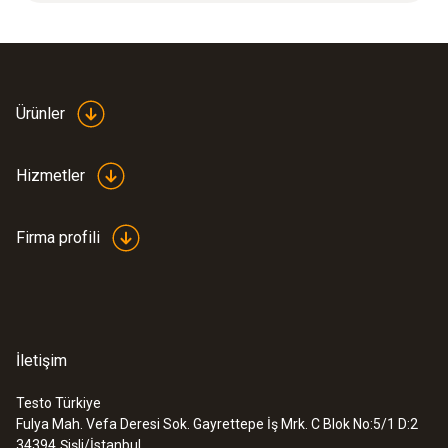
Instruction manual for
Ürünler
(
485.8 KB
)
test gas lines
Hizmetler
Firma profili
İletişim
:
0633 3004 83
testo 300 uzun ömürlü - Baca gazı
analiz cihazı (30.000 ppm'ye kadar O
,
Testo Türkiye
2
CO H
-düzeltmeli, NO - sonradan
Fulya Mah. Vefa Deresi Sok. Gayrettepe İş Mrk. C Blok No:5/1 D:2
2
takılabilir)
34394
Şişli/İstanbul