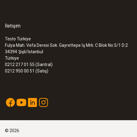
conformity testo 410-2
0,5 sn
Instruction manual
(
899.93 KB
)
testo 410-2
İletişim
Nem - kapasitif
Testo Türkiye
Fulya Mah. Vefa Deresi Sok. Gayrettepe İş Mrk. C Blok No:5/1 D:2
34394
Şişli/İstanbul
Ölçüm aralığı
Türkiye
0212 217 01 55 (Santral)
0 … 100 %rF
0212 950 00 51 (Satış)
Doğruluk
:
0560 4101
testo 410-1 - Cep tipi pervane
anemometre
±2,5 %rF (5 … 95 %rF)
7737,20TRY
9284,64TRY
Çözünürlük
0,1 %rF
©
2026