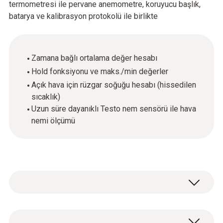
termometresi ile pervane anemometre, koruyucu başlık,
batarya ve kalibrasyon protokolü ile birlikte
Zamana bağlı ortalama değer hesabı
Hold fonksiyonu ve maks./min değerler
Açık hava için rüzgar soğuğu hesabı (hissedilen
sıcaklık)
Uzun süre dayanıklı Testo nem sensörü ile hava
nemi ölçümü
testo 410-2 hava akış hızı cihazı, sıcaklık ve