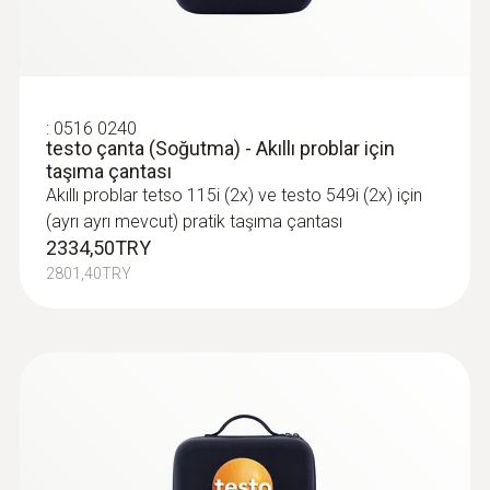
soğutma ve ağırlığa göre otomatik ve
hassas soğutucu gaz dolumu
28280,80TRY
33936,96TRY
:
0516 0240
testo çanta (Soğutma) - Akıllı problar için
taşıma çantası
Akıllı problar tetso 115i (2x) ve testo 549i (2x) için
(ayrı ayrı mevcut) pratik taşıma çantası
2334,50TRY
2801,40TRY