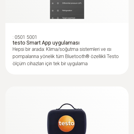
72036,00TRY
86443,20TRY
:
0501 5001
testo Smart App uygulaması
Hepsi bir arada: Klima/soğutma sistemleri ve ısı
pompalarına yönelik tüm Bluetooth® özellikli Testo
ölçüm cihazları için tek bir uygulama
:
0564 2560
®
testo 560i set - Bluetooth'lu
dijital gaz
terazisi ve akıllı valf
Akıllı valf sayesinde hedef aşırı kızdırma, aşırı