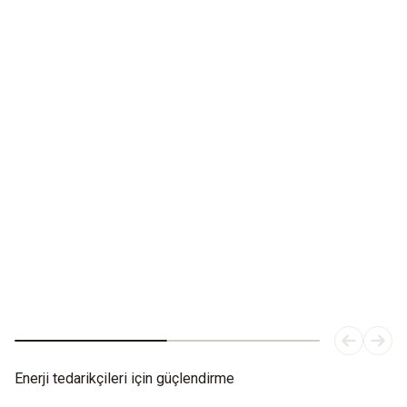
Resimde en iyisi.
Uzak ve yakın mesafede.
Manuel odaklı ve değiştirilebilir lensli testo 883 termal
kamera
Enerji tedarikçileri için güçlendirme