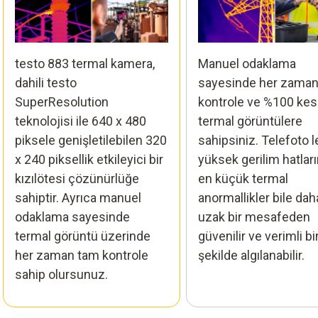
testo 883 termal kamera,
Manuel odaklama
dahili testo
sayesinde her zama
SuperResolution
kontrole ve %100 kes
teknolojisi ile 640 x 480
termal görüntülere
piksele genişletilebilen 320
sahipsiniz. Telefoto l
x 240 piksellik etkileyici bir
yüksek gerilim hatlar
kızılötesi çözünürlüğe
en küçük termal
sahiptir. Ayrıca manuel
anormallikler bile dah
odaklama sayesinde
uzak bir mesafeden
termal görüntü üzerinde
güvenilir ve verimli bi
her zaman tam kontrole
şekilde algılanabilir.
sahip olursunuz.