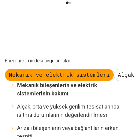
Enerji üretimindeki uygulamalar
Mekanik ve elektrik sistemleri
Alçak
Mekanik bileşenlerin ve elektrik
sistemlerinin bakımı
Alçak, orta ve yüksek gerilim tesisatlarında
ısıtma durumlarının değerlendirilmesi
Arızalı bileşenlerin veya bağlantıların erken
tespiti