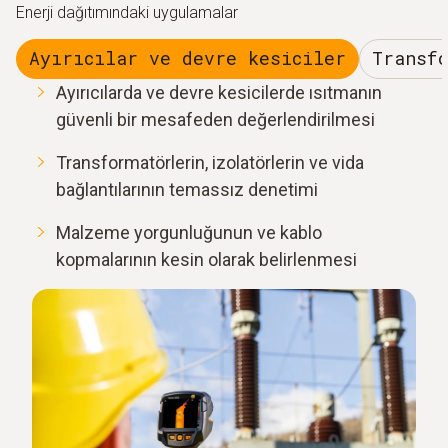
Enerji dağıtımındaki uygulamalar
Ayırıcılar ve devre kesiciler
Transf
Ayırıcılarda ve devre kesicilerde ısıtmanın
güvenli bir mesafeden değerlendirilmesi
Transformatörlerin, izolatörlerin ve vida
bağlantılarının temassız denetimi
Malzeme yorgunluğunun ve kablo
kopmalarının kesin olarak belirlenmesi