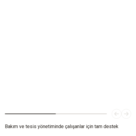
Her şeyi görür, sizin için düşünür.
Yeni termal kamera testo 883: Bakım çalışanları için verimli
güçlendirme.
Bakım ve tesis yönetiminde çalışanlar için tam destek