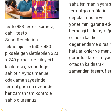
saha tanımanın yanı s
termal görüntülerin
depolanmasını ve
yönetimini garanti ede
testo 883 termal kamera,
herhangi bir karışıklığı
dahili testo
ortadan kaldırır,
SuperResolution
değerlendirme sırası
teknolojisi ile 640 x 480
hataları önler ve man
piksele genişletilebilen 320
görüntü atama ihtiyac
x 240 piksellik etkileyici bir
ortadan kaldırarak
kızılötesi çözünürlüğe
zamandan tasarruf sa
sahiptir. Ayrıca manuel
odaklama sayesinde
termal görüntü üzerinde
her zaman tam kontrole
sahip olursunuz.