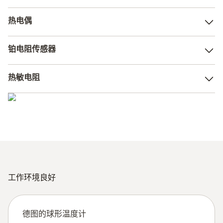
热电偶
使用热电偶测量温度的基础是热电效应：如果电缆由两种不
铂电阻传感器
同的合金构成，并且它们的接触点具有不同的温度，电流将
在电路中流动。如果一个接触点的温度已知（冷连接点），
铂电阻传感器（Pt 100传感器）通常是基于所谓的正温度系
那么此时的“热电电压”就是测量点（热端）和冷连接点（冷
热敏电阻
数电阻效应（PTC电阻效应）。金属具有随温度升高而电阻
端）之间温差的直接数据。
增加的特性。这就是风速计发挥作用的地方。
热阻或热敏电阻用混合氧化陶瓷制成的现代化的经济的温度
传感器。由于它们具有很强的负温度系数，因此也使用NTC
这一术语。其阻抗随着温度上升而下降。因此，其原理与
Pt100相反。
工作环境良好
德图的球形温度计