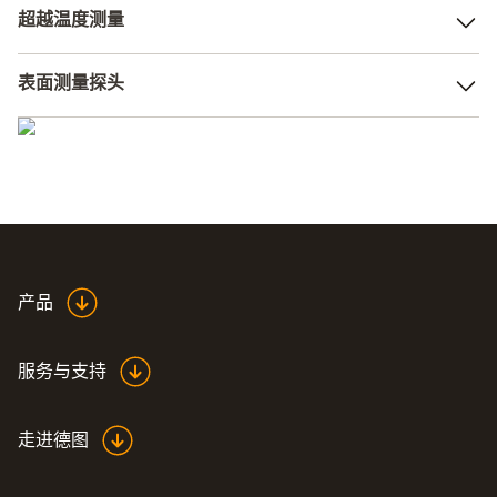
除当您需要在测量对象内部测量温度时，
刺入式温度计
是正
几乎每个格都是一个温度传感器。测量贴上相应区域的颜色
超越温度测量
确的选择。配备适用于在食物或液体中进行温度测量的温度
会根据温度而变化。
传感器，确保您可以立即看到所有的值。浸入式温度计也是
如果您真的想要使用智能手机工作，并且还想测量压力、流
如此。其温度传感器同样专门用于测量液体和半固体介质。
表面测量探头
速以及温度，Testo的智能探头是您的理想选择。其结构紧
凑，测量精确，价格低廉，可以用智能手机操作，是您的得
建议使用表面温度计来测量表面温度。 与表面温度计配套
力助手。
的附件包括电缆探头和表面探头，这些仪表通过与测量对象
直接接触实现对表面温度的测量。
或者您也可以选择Testo的热成像仪。就它们而言，热成像
仪可以在远距离而无需接触的情况下完成这些测量任务。它
们还能将物体的表面辐射转换成令人印象深刻的热图像。
产品
服务与支持
走进德图