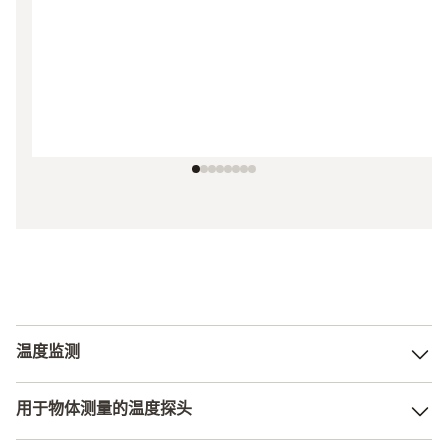
温度监测
温度数据记录仪非常适用于在存储区域、办公室或住宅建筑
用于物体测量的温度探头
中进行温度监测。它们处理测量、存储，并在超过限值时甚
至发出警报通知。另一方面，使用温度测量贴，温度贴上的