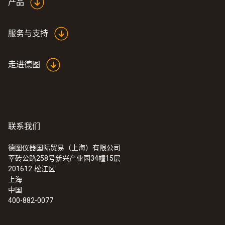
产品
服务与支持
走进德图
:
0602 0092
用于管夹式探头的备用测量头（K 型热
电偶）
联系我们
可更换探头带热电偶带，用于带弓形夹的温
度探头 0602 4592
德图仪器国际贸易（上海）有限公司
莘砖公路258号新兴产业园34幢15层
201612
松江区
上海
中国
400-882-0077