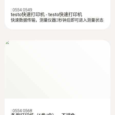
主机可同时连接3个插拔式探头 -- 提供广泛
:
0554 0549
用途的探头
testo快速打印机 - testo快速打印机
快速数据传输，测量仪器2秒钟后即可进入测量状态
该产品有两种型号：testo 735-2还可以通
过专业PC软件分析、归档和处理测量数据
-- 可实现实时测量，并通过PC软件实时显
:
0602 2693
示
快速响应的浸入式/刺入式探头(K型热电
testo 735-2内存高达10,000组读数；显
偶)
示、保存和打印ΔT、最小值、最大值、以
测量尖端直径只有1.5mm适于快速温度测
量，探针长度为60mm
及平均值。
:
0554 0568