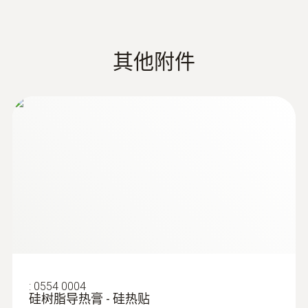
为标准仪器的理想选择。
（testo 735-2）
Type K (NiCr-Ni)
显示、保存和打印ΔT、最小值、最大值、
以及平均值
温度的测量，存储及分析，各种
其他附件
测量范围
用途广泛
用户自定义界面
Declaration of
-200 ~ +1370 °C
Conformity according
(
107.45 KB
)
testo 735-2多通道温度测量仪不仅可帮助您快
to Reg. (EU) 1935/2004
速并精确的实施温度测量，同时可存储高达
测量精度
testo 735
固定式温度探头的校准
:
0602 0493
10,000组数据，创建至多99个测量站点并提供
可弯曲，质量轻，浸入式探头，适合小
±(0.2 °C + 0.3 %测量值) (其余量程)
多种用户自定义界面。
EU declaration of
体积介质的测量和培养皿，或者表面测
±0.3 °C (-60 ~ +60 °C)
(
33.61 KB
)
testo 735的优势：
量（如用粘性胶带固定）,K型热电偶
conformity testo 735-2
K型热电偶温度探头，带柔性探针尖，响应时
另外，每个测量点可存储个性化报告以及实时
超高精度温度测量：借助插拔式高精度
分辨率
间短，配2米长电缆
测量数据，测量频率可从0.5秒至24小时中任
testo 735 操作说明书
Pt100浸入/刺入探头0614 0235，可以达到
(
1.68 MB
)
意设定。仪器自带的专业电脑软件可提供以表
0.1 °C
0.05 °C的系统精度和0.001 °C的分辨率。
格或曲线形式的数据存储及分析。同时，可供
用途广泛
选配的testo红外打印机可实现数据的现场打
Short manual testo 735
(
46.26 KB
)
有两种型号：testo 735-2还可以通过专业
:
0554 0004
印。
硅树脂导热膏 - 硅热贴
PC软件分析、归档和处理测量数据