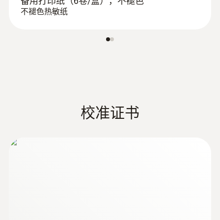
备用打印纸（6卷/盒），不褪色
不褪色热敏纸
:
0602 5792
浸入式感应尖端（K 型热电偶插头）
线型感应尖端，用于快速测量温度
校准证书