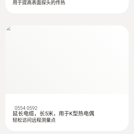
用于提高表面探头的传热
Type T (Cu-CuNi)
测量范围
testo 735-2多通道温度测量
testo usb driver -
(
676.7 KB
)
仪，精确又实用
在化学实验室内测量温度
-200 ~ +400 °C
Instruction manual
testo 735-2可显示温差，最大/最小值以及平
testo 735的优势：
测量精度
均值， 显示屏带背光灯，帮助您在即使照明条
超高精度温度测量：借助插拔式高精度
±(0.2 °C + 0.3 %测量值) (其余量程)
件恶劣的环境下也能清晰读取数据。同时，在
:
0602 0593
灵活，快速响应的浸入式探头(K型热电
Pt100浸入/刺入探头0614 0235，可以达到
±0.3 °C (-60 ~ +60 °C)
超出所设定的限值时，仪器自动触发声音报
偶)
0.05 °C的系统精度和0.001 °C的分辨率
警。该温度计不但达到防水等级IP65，同时还
极短响应时间2秒
用途广泛
满足EN 13485和HACCP标准要求。
分辨率
有两种型号
0.1 °C
请注意：
仪器至少应配置一个探头或传感器
:
0554 0592
延长电缆，长5米，用于K型热电偶
(标准主机配置中不包括)才能正常工作。
轻松访问远程测量点