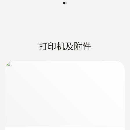
在化妆品行业的温度测量
testo 735的优势：
超高精度温度测量：借助插拔式高精度
Pt100浸入/刺入探头0614 0235，可以达到
0.05 °C的系统精度和0.001 °C的分辨率
打印机及附件
用途广泛
:
0602 1293
有两种型号：testo 735-2还可以通过专业
防水浸入式/刺入式温度探头(K型热电
偶)
PC软件分析、归档和处理测量数据
K型热电偶
IP 65 = 满足制药行业的洁净等级要求
测量冰箱和冷藏柜内的温度分布
testo 735的优势：