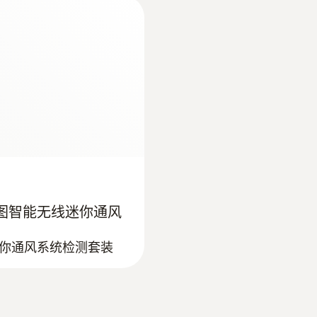
0.1 m/s
重量
117.8 g
:
0560 4101
testo 410-1 - 
尺寸
154 x 43 x 21 mm
于存储德图智能无线迷你通风
操作温度
:
0563 0401
你通风系统检测套装
（含16mm叶轮风速探
testo 400 - 舒
-20 ~ +50 °C
外壳