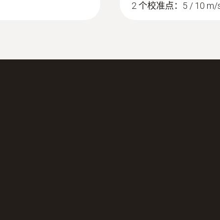
3 AAA 电池
2 个校准点：5 / 10 m/
:
510592 4001
叶轮直径
湿度、风速）
testo 440 三
30 mm
存放温度
-20 ~ +60 °C