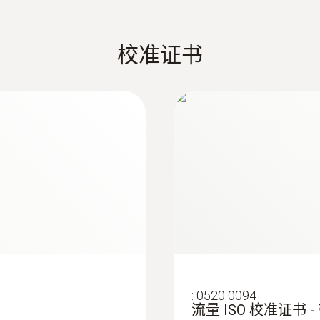
高强度塑料
校准证书
系统要求
requires iOS 13.0 or newer; requires Android 8.0 or 
:
514401 0004
装
testo 440 ”延展
Bluetooth 4.2
产品颜色
black/orange
:
514402 0001
电池使用时间
testo 440 - 
130小时
电池类型
:
0520 0094
流量 ISO 校准证书 -