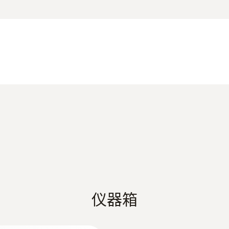
时和多点均值计算功能，可以让您快速获取平均空气流速
分辨率
0.1 °C
德图 HVAC/R 综合样册
测量范围
testo Smart Probes 智能探头说明书
0.4 ~ 30 m/s
查看此产品的客户也查看了
测量精度
±(0.2 m/s + 2 %测量值) (0.4 ~ 20 m/s)
仪器箱
:
0563 0400 71
分辨率
testo 400 -
头）