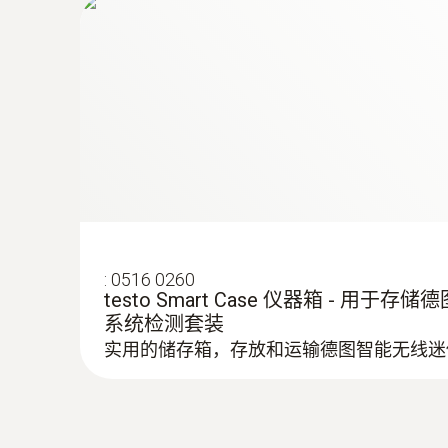
技术参数
:
0560 4102
testo 410-2 - 叶轮风速测量仪
:
0516 0260
testo Smart Case 仪器箱 - 用
系统检测套装
:
0563 0400 72
实用的储存箱，存放和运输德图智能无线迷
testo 400 - 空调通风系统测量套装1
头）