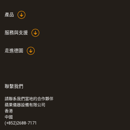
1300 mm
產品
探針套管末端長度
服務與支援
50 mm
走進德圖
探頭杆直徑
5 mm
探頭頭部直徑
聯繫我們
6 mm
請聯系我們當地的合作夥伴
蘋果儀器設備有限公司
:
0563 1080
香港
電纜長度
testo 108 - 食品溫度計
中國
(+852)2688-7171
1.15 m