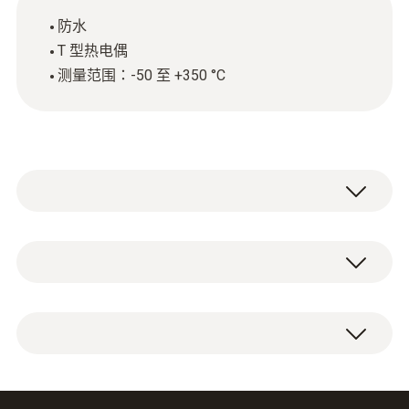
防水
T 型热电偶
测量范围：-50 至 +350 °C
技術參數
重量
防水表面探頭（T型熱電偶）帶有固定連接電
112 g
纜長1.2m。
直徑