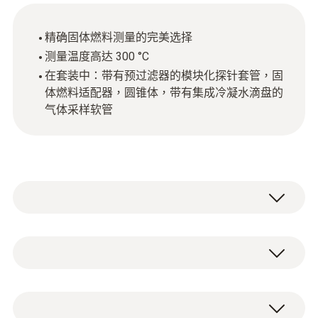
精确固体燃料测量的完美选择
测量温度高达 300 °C
在套装中：带有预过滤器的模块化探针套管，固
体燃料适配器，圆锥体，带有集成冷凝水滴盘的
气体采样软管
探针套管，带前置过滤器，长度 290 mm,固定
锥 Ø 8 mm, 耐温300°C
适配器，适于固体燃料，带冷凝管， 长度750
技術參數
mm