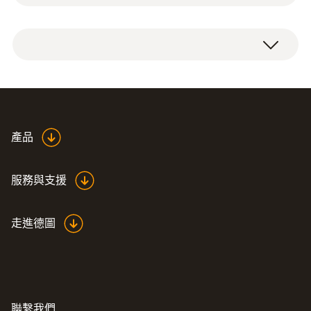
探針套管長度
1 x 带有预过滤器的模块化探针套管
290 mm
1 x 固体燃料适配器
1 x 圆锥体
Diameter telescope
1 x 气体采样软管
8 mm
產品
Product colour
服務與支援
Black; grey
走進德圖
最高溫度
300 °C
重量
聯繫我們