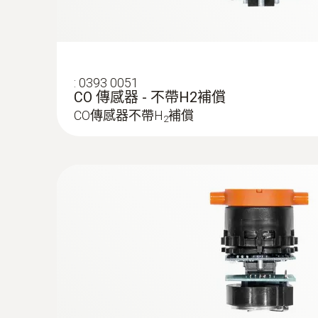
:
0393 0051
CO 傳感器 - 不帶H2補償
CO傳感器不帶H
補償
2
:
0600 9760
模块化烟气探头，长180 mm，直径8 mm，
TÜV-tested
通过按下手柄前端黄色按钮分离并更换采样