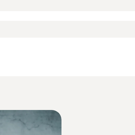
系統要求
電纜長度
Windows 7; Windows 8; Windows 10
1.5 m
更多探針
:
0554 0040
菜单，可现场创建文件，通过邮件发送记录报告，HD 大
探針套管長度
mm，耐温500 °C
备用过滤芯，紧凑式探
器连接，延伸烟气气路
备用过滤芯，紧凑式探
180 mm
和回水温度之间的差值）
*请注意
德图烟气分析仪产品样册
否存在足够的负压）
内燃气管道进行给压和强度测试以及严密性测试）
德图简约型烟气分析仪锅炉安装和安全检测测量仪
Product colour
Black
最高溫度
Instruction manual EasyHeat software
500 °C