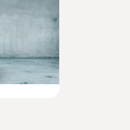
直徑
:
0600 9765
固体燃料组件，含
6 mm
精确固体燃料测量的
重量
346 g
溫度探頭