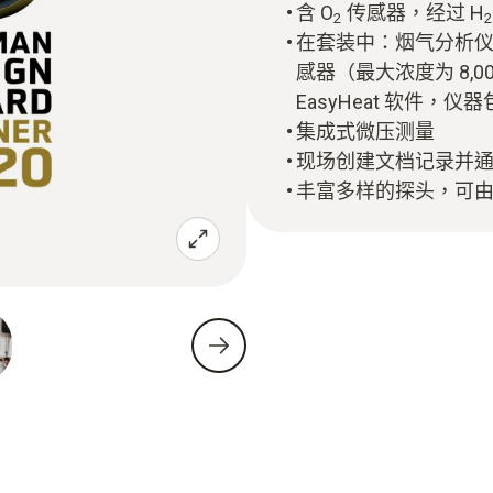
含 O
传感器，经过 H
2
2
在套装中：烟气分析仪 tes
感器（最大浓度为 8,
EasyHeat 软件，仪器
集成式微压测量
现场创建文档记录并
丰富多样的探头，可