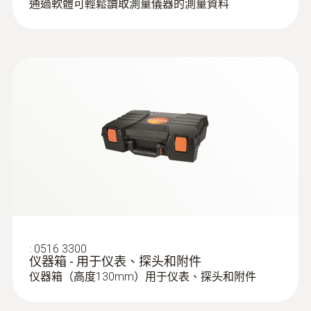
通過軟體可輕鬆讀取測量儀器的測量資料
温500 °C 的集成式热电偶
凭借快换卡合系统简化了探头套管的更换
:
0516 3300
仪器箱 - 用于仪表、探头和附件
:
0600 9763
仪器箱（高度130mm）用于仪表、探头和附件
模块化烟气探头，300 mm，Ø 6 mm，
Tmax.+ 500 °C - 300 mm, Ø 6 mm, Tmax
500°