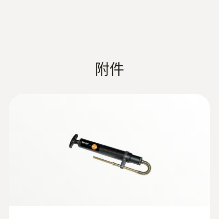
mm，耐温500 °C ，TÜV-tested
通过按下手柄前端黄色按钮分离并更换采样
管
附件
:
0600 9761
模块化烟气探头，长300 mm，直径8