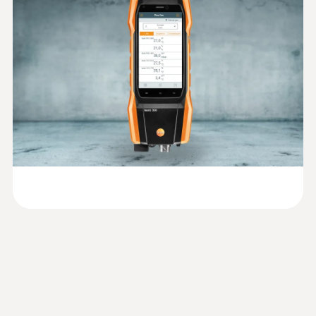
paper
温差测量*（供热系统出水和回水温度之间
温度信号
(DataAct) - testo 300
180 mm
的差值）
抽力测量*（供热系统内是否存在足够的负
產品顏色
Product colour
压）
白色
燃气管道压力测试*（对室内燃气管道进行
Black
Instruction manual
给压和强度测试以及严密性测试）
(
3.55 MB
)
EasyHeat software
重量
差压测量*
最高溫度
环境CO 测量*
:
0632 1260
50 g
烟道夹层O2测量探头
500 °C
*请注意：针对这些测量，需要附加的探头，
检查烟道间隙是否有泄漏和堵塞
须单独订购。
直徑
6 mm
重量
:
0554 0040
备用过滤芯，紧凑式探针，10个/包 - 备
346 g
用过滤芯