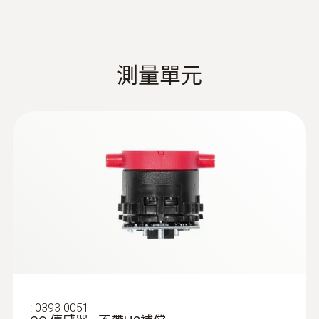
备用过滤芯，紧凑式探针，10个/包
測量單元
:
0600 9765
固体燃料组件，含探针套管，适配器
精确固体燃料测量的完美选择
溫度探頭
:
0554 0568
:
0393 0051
备用打印纸（6卷/盒），不褪色