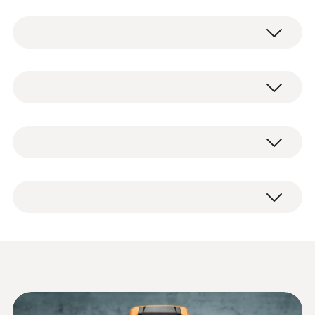
紧凑式烟气采样探头，长180 mm，直径6
mm，耐温500 °C
testo 300 烟气分析仪通用型工业款套装2
0600 9740
配有O2，带H2补偿的CO传感器（测量范
技術參數
围0~ 8,000 ppm）(0633 3002 71)
备用打印纸（6卷/盒），不褪色
USB 电源，含电缆 (0554 1106)
0554 0568
紧凑型基础烟气探头 180 mm；直径
探頭杆直徑
Ø6mm；Tmax.+500 °C；软管1.5 m；含过
技術參數
供热系统的烟气测量
6 mm
testo EasyHeat v2.12 SP7 - 电脑软件
滤芯和固定锥体 (0600 9740)
备用过滤芯10个 (0554 0040)
0554 3332
直徑
更多探針
高品质传感器，智能触摸操作，结构清晰的测
電纜長度
蓝牙/IRDA 打印机和充电电池 (0554 0621)
技術參數
量菜单，可现场创建文件，通过邮件发送记录
:
0600 9740
120 x 75 x 60 mm
备用热敏打印纸 (0554 0568)
紧凑式烟气采样探头，长180 mm，直
1.5 m
报告，HD 大显示屏，坚固耐用的外壳
免费下载
电脑软件 EasyHeat (0554 3332)
径6 mm，耐温500 °C
系統要求
Information according to
采样探头软管部分的末端卡扣式连接头与仪
仪器包 (0516 3001)
外殼
探針套管長度
更多应用领域：
Reg. (EU) 2023/2854
器连接，延伸烟气气路和热电偶测得的烟气
(
140 KB
)
Windows 7; Windows 8; Windows 10