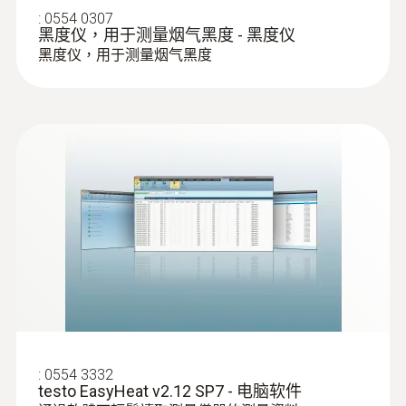
mm，耐温500 °C ，TÜV-tested - 300
:
0554 0307
mm, Ø 8 mm, Tmax 500 °C, TÜV-tested
黑度仪，用于测量烟气黑度 - 黑度仪
通过按下手柄前端黄色按钮分离并更换采样
黑度仪，用于测量烟气黑度
管
:
0554 3332
:
0600 9762
testo EasyHeat v2.12 SP7 - 电脑软件
模块化烟气探头 - 探针套管180 mm、耐