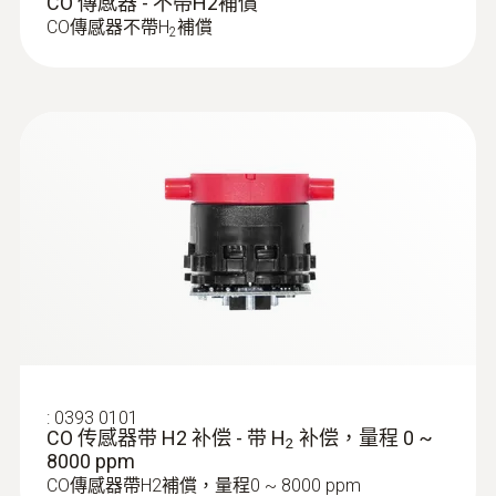
CO 傳感器 - 不帶H2補償
不褪色热敏纸
CO傳感器不帶H
補償
2
:
0615 1212
防水浸入/刺入探头（NTC） - with NTC
temperature sensor
测量范围：-50 ~ +150 °C；精度高达 ±0.2 °C
:
0393 0101
CO 传感器带 H2 补偿 - 带 H
补偿，量程 0 ~
2
:
0554 3332
8000 ppm
testo EasyHeat v2.12 SP7 - 电脑软件
CO傳感器帶H2補償，量程0 ~ 8000 ppm