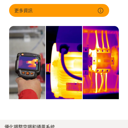
高溫範圍內的品質監控
識別缺陷組件
更多資訊
盡可能降低火災風險和生產停機時間
優化調整空調和通風系統