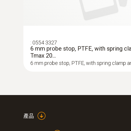
:
0554 3327
6 mm probe stop, PTFE, with spring cl
Tmax 20...
6 mm probe stop, PTFE, with spring clamp a
:
0633 3004 72
testo 300 Longlife - 长寿命烟气
CO（测量范围0~4,000 ppm），可加装 
產品