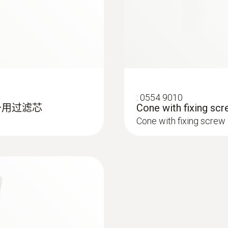
364 g
&nbsp;
:
0554 9010
备用过滤芯
Cone with fixing sc
Cone with fixing screw
:
0564 3002 70
装2
testo 300 - 