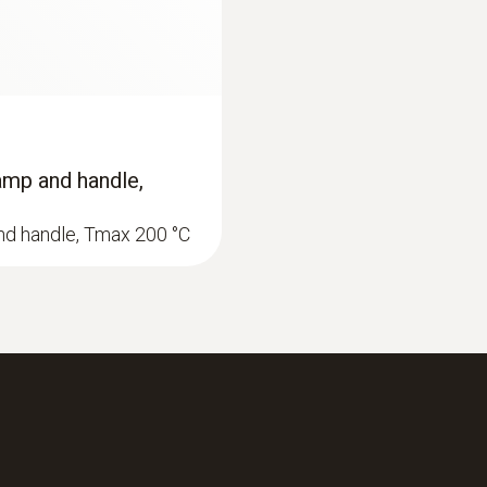
amp and handle,
nd handle, Tmax 200 °C
:
0633 3004 85
分析仪基础款（二组分O
，
testo 300 Lon
2
NO/NO
传感器
帶H2補償測量範圍 0~
low