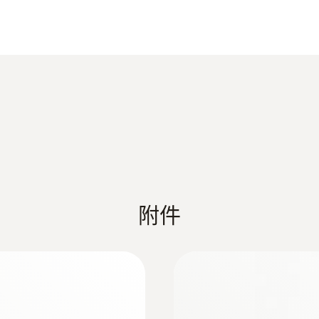
探針套管長度
300 mm
Product colour
Black
最高溫度
500 °C
附件
直徑
6 mm
:
0564 3002 72
装2
testo 300 - 
重量