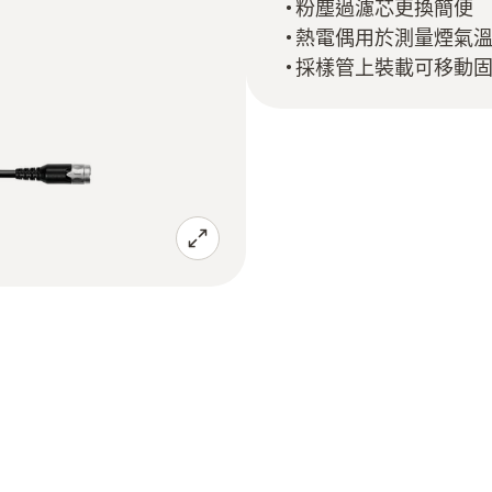
粉塵過濾芯更換簡便
熱電偶用於測量煙氣
採樣管上裝載可移動