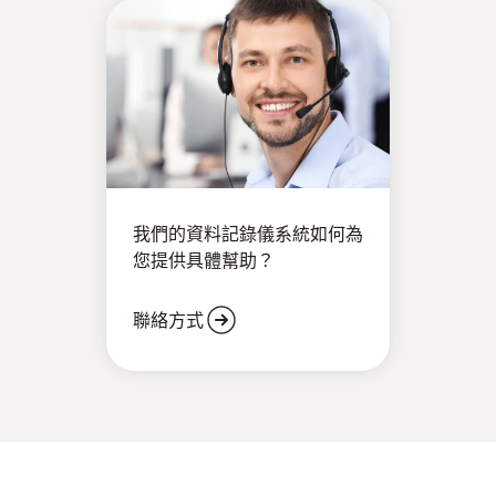
DIN EN ISO 13480-3:
testo 190/191系統，包括資料記錄儀，軟體和多功能箱
续灭菌
Platten erhöht. Abhängig vom Produkt kann die
描述了冷冻干燥的所有相关规范
Temperatur hier auf 0 °C bis 15 °C ansteigen. Durch die
大測量資料記憶體，可進行長時間測量
sehr langsame Erwärmung der Platten wird dem
測量範圍-50 ~ +140 °C，用於冷凍乾燥和SIP
Produkt die Flüssigkeit entzogen, ohne dabei zu
verflüssigen. Die Primärtrocknung ist der wichtigste und
使用0554 1907凍幹層板壓塊作為配件，結合資料記錄
zugleich kritischste Prozessabschnitt in einer
儀testo 190 T3/T4 和 testo 191 T3/T4的柔性探頭，以
Gefriertrocknung.
便進行最佳的凍幹設備的測量。
Sekundär-/Nachtrocknung:
我們的資料記錄儀系統如何為
In der Sekundärtrocknung wird abschließend das stark
您提供具體幫助？
gebundene Wasser durch eine weitere Erhöhung der
Temperatur auf über +50 °C in Wasserdampf
聯絡方式
umgewandelt, um den Wassergehalt auf 0,5 – 3 % zu
senken.