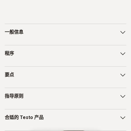
一般信息
也称为冻干或升华技术
程序
例如在冷冻状态下干燥食品或药品
Frostung/Gefrierung:
水从固态转变为气态，而不通过液相
要点
Die Produkte werden in einer Vorrichtung auf den
冻干是对产品最温和的方式
Temperaturplatten platziert und werden durch die
Oberflächentemperatur der Platte auf unter -18 °C
每个层板使用5个测量点来确定整块板温的均匀性分布
干燥后的材料被称为冻干制品
指导原则
herunter gekühlt. Sobald die Gefriertemperatur erreicht
使用testo 190 T3/T4 或testo 191 T3/T4配上层板压块
ist, wird die Anlagenkammer unter Vakuum gesetzt.
进行板温度测量
Meist wird hier ein Vakuum von unter 200 mbar benötigt.
DIN EN ISO 13408-1:
合适的 Testo 产品
保健产品无菌加工的开发、验证和日常控制要求
就地蒸汽（SIP）：
Primärtrocknung/Sublimation:
在指定的时间和温度条件下，用过热蒸汽对系统进行后
In diesem Prozessabschnitt wird die Temperatur der