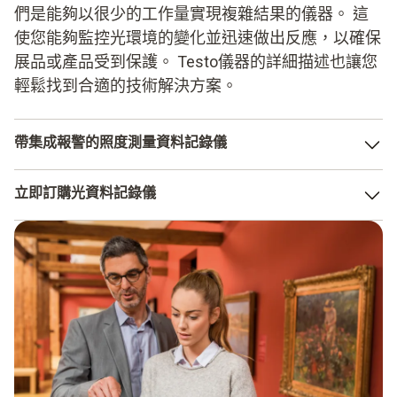
們是能夠以很少的工作量實現複雜結果的儀器。 這
使您能夠監控光環境的變化並迅速做出反應，以確保
展品或產品受到保護。 Testo儀器的詳細描述也讓您
輕鬆找到合適的技術解決方案。
帶集成報警的照度測量資料記錄儀
許多當今數據記錄器設計都帶有警報設定。 這將讓您可以
立即訂購光資料記錄儀
不必對結果進行定期控制。 假設您正在組織一個包括敏感
展品的展覽。 安裝照度資料記錄器並設定限值表示您無需
紫外線記錄對貴公司或您工作的行業領域是否特別重要？
額外支援即可使用儀器完成工作。 它可在定期間隔測量數
您可以輕鬆快速地從德圖訂購儀器。 我們的產品多樣，您
值，並在超出限值時觸發警報。
不僅可以獲得不同的儀器，還可以將它們組合使用。 如果
您不僅要測量紫外線輻射，還要測量溫度或濕度，那麼這是
使用具有警報功能的光照資料記錄器在何時更有意義？
一個不錯的選擇。
限值方面有嚴格的指導原則
控制極敏感物品的環境