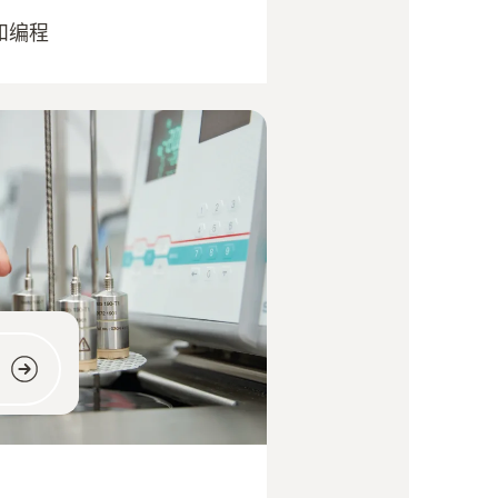
和编程
！