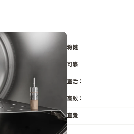
稳健
在高壓滅菌器中成功經過了超過
可靠
資料記錄儀具有出色的適應
即使在最極端的條件下，tes
靈活：
憑藉兩種不同尺寸的電池類型，
高效：
隨時執行任何應用，無論您
您可以使用testo 190
直覺
我們致力於讓資料記錄儀和