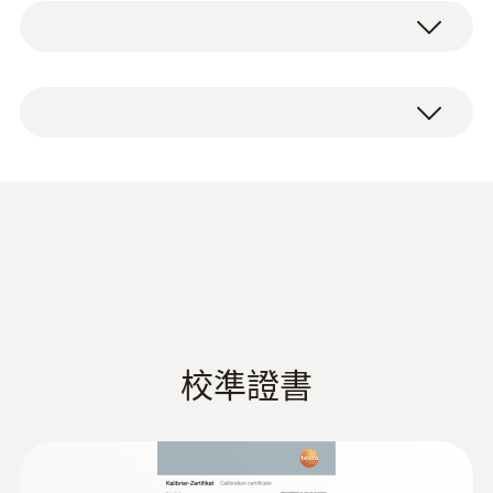
Type K (NiCr-Ni)
度。
用于测量温度的热电偶传感器被固定在一个
測量範圍
1 x TC Type K temperature probe 0628 0020.
20mm宽、395mm长的带子上。因为带子上
-50 ~ +120 °C
的尼龙搭扣从而可以快速和简便地将表面探头
固定在管道上。
測量精度
为了表面探头与被测物体之间的最佳热传递，
1級精度 ¹⁾
我们建议您使用我们的选购产品硅热贴。
响應時間 t₉₀
该表面探头配有1.5米长电缆。
90 s
这种K型热电偶和1级探头拥有的标准精度为
校準證書
±1.5 °C。
符合EN 60584-1，在-40 ~ +1000 ℃范围内满
足1级精度。
对于每种应用都有相应的探头