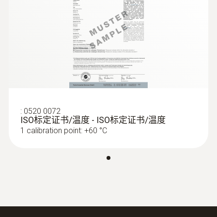
没有所需的温度探头吗？请联系我们。我们提
技術參數
供范围很广的标准温度探头，此外也根据您的
个性化需求为您生产定制探头。
重量
:
0563 1080
18 g
testo 108 - 食品溫度計
直徑
120 mm
:
0520 0072
ISO标定证书/温度 - ISO标定证书/温度
1 calibration point: +60 °C
最高溫度
120 °C
探頭頭部直徑
20 mm