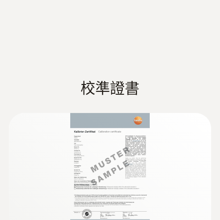
出廠前已進行校準，測量精度可達±1.0°C
解析度
對於平面和非平面表面上的快速無線溫度
溫度探頭
測量：彈簧熱電偶條適應於不平整表面，
0.1 °C
testo Smart Probes FAQ
(
1.09 MB
)
因此即使是在管道上測量，你也能得到可
靠的測量結果
响應時間 t₉₀
Data sheet testo 915i
(
1.06 MB
)
手柄上的創新閉鎖機構，方便，安全的連
t90: 3 s
接德圖測量探針
校準證書
適用于所有溫度相關的應用：相容所有標
Information according to
準K型熱電偶探頭
Reg. (EU) 2023/2854
(
140 KB
)
testo Smart應用程式顯示讀數，通過曲線
(DataAct) - testo 915i
技術參數
清晰地顯示溫度變化趨勢，現場創建PDF
或CSV檔並發送
重量
通過藍牙自動連接到智慧設備（手機/平板
電腦）或相容的德圖測量儀器
无线蓝牙手柄: 88 g
testo Smart Probes 智能
:
0602 5093
藍牙連接範圍可達100米
(
5.6 MB
)
温度探头套装 - 空气温度探针，浸入/刺
表面温度探头: 22 g
探头说明书
小巧、堅固的外殼
入式探针，表面温度探针(TC型K, 1级)
由於其過硬的品質和耐用性，德圖智慧探
含三个温度探头(TC型K, class 1)，兼容德图