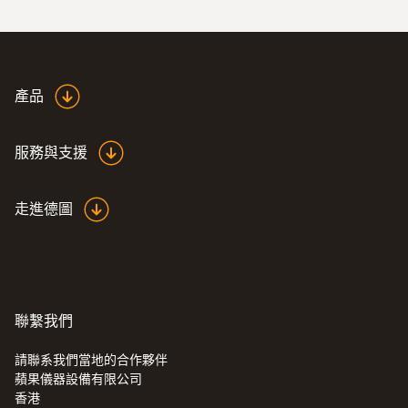
產品
服務與支援
走進德圖
:
0602 0993
弯曲型表面探头(K型热电偶)，响应快
热电偶传感器响应时间只需3s
聯繫我們
請聯系我們當地的合作夥伴
蘋果儀器設備有限公司
香港