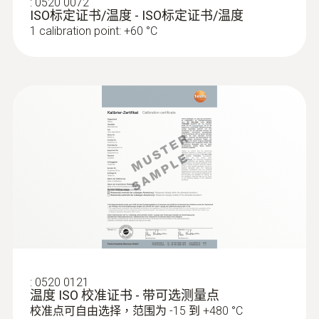
:
0520 0072
requires iOS 13.0 or newer; requires Android
ISO标定证书/温度 - ISO标定证书/温度
8.0 or newer; requires mobile end device with
1 calibration point: +60 °C
Bluetooth 4.2
產品顏色
black/orange
Plug-in probe connection
Lockable connection to 4 standard probes
testo 915i; Standard plug-in connection to
other common TC probes
:
0602 0092
用于管夹式探头的备用测量头（K 型热
电偶）
探頭杆直徑
:
0520 0121
可更换探头带热电偶带，用于带弓形夹的温
温度 ISO 校准证书 - 带可选测量点
5 mm
度探头 0602 4592
校准点可自由选择，范围为 -15 到 +480 °C