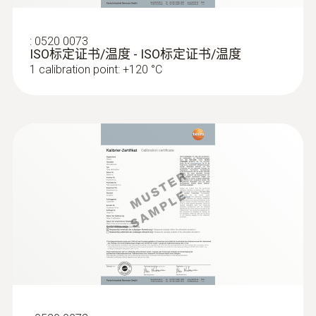
testo Smart Probes 智能
直徑
测量仪器
頭可以應對各種惡劣環境
(
6.59 MB
)
探头说明书
无线蓝牙手柄: 129 x 31 x 31 mm (LxWxH)
:
0520 0073
Testo Smart Probes 智能探头是适用于
ISO标定证书/温度 - ISO标定证书/温度
多种应用的多型号手持式测量仪器，可
1 calibration point: +120 °C
通过testo Smart APP与您的移动终端设
操作溫度
备进行通信。
-20 ~ +50 °C
相应的智能探头会执行测量，并可以在
您的移动终端设备上进行操作。您可以
外殼
使用各种智能探头测量出口处的温度、
高強度塑膠
湿度、流量和体积流量，或者在管道中
执行压力、压差和非接触式温度测量。
防護等級
IP20
:
0602 1993
防水表面温度探头，测量尖端扩展(K型
热电偶)
系統要求
测量尖端扩展用于平整表面温度测量