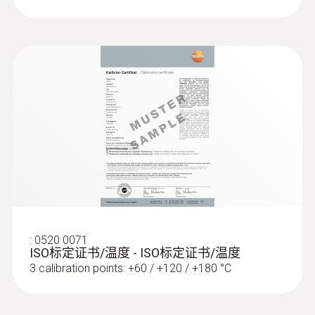
探頭頭部直徑
12 mm
探針套管長度
136 mm
電池使用時間
150 h
:
0602 4692
電池類型
:
0520 0071
钳式探头（K 型热电偶） - 用于在管道
ISO标定证书/温度 - ISO标定证书/温度
上 (Ø 15-25 mm) 测量温度
3 AAA 电池
3 calibration points: +60 / +120 / +180 °C
夹钳用于在管道（最大直径 1"）上快速固定
表面探头
資料傳送