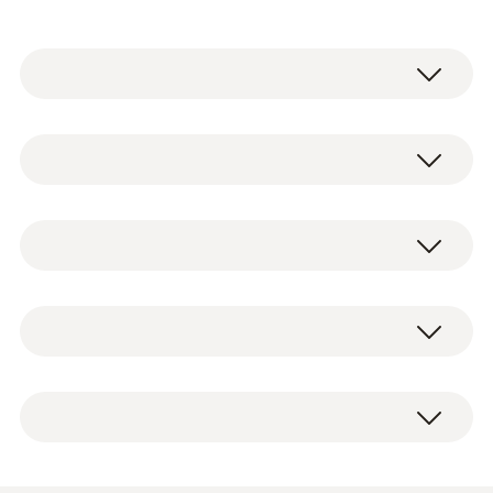
testo 915i 智能分体式温度仪與智慧設備（手
機/平板電腦）通過藍牙連接並進行操作，溫
度計提供快速，可靠的測量結果，由於配備了
Type K (NiCr-Ni)
彈簧熱電偶條表面溫度探針，使其可以輕鬆測
量平面或凹凸不平的表面，例如管道。
測量範圍
testo 915i 智慧分體式表面溫度儀，包括電池
-50 ~ +350 °C
testo 915i 智慧分體式表面溫度
和校準協議。
儀
測量精度
配備了彈簧熱電偶條的表面溫度探針(TC型
±(1.0 °C + 1 %測量值)
K, 1級)，測量範圍-50 ~ +350°C