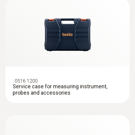
技術參數
(DataAct) - testo 925
重量
188 g
:
0602 0593
EU declaration of
灵活，快速响应的浸入式探头(K型热电
(
31.28 KB
)
直徑
conformity testo 925
偶)
极短响应时间2秒
135 x 60 x 28 mm
Quickstart testo 925
(
1.7 MB
)
:
操作溫度
0516 1200
Service case for measuring instrument,
probes and accessories
-20 ~ +50 °C
外殼
ABS + PC / TPE