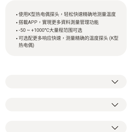
使用K型热电偶探头，轻松快速精确地测量温度
搭載APP，實現更多資料測量管理功能
-50 ~ +1000°C大量程范围可选
可选配更多响应快速，测量精确的温度探头 (K型
热电偶)
幾乎沒有任何測量比溫度測量更頻繁，如，產
品工藝或原材料的品質，工廠的效率。德圖數
位單通道熱電偶測溫儀適用於暖通空調，製冷
Type K (NiCr-Ni)
系統等行業應用。測溫儀操作簡單，回應快