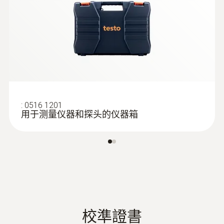
防護等級
IP20 (with connected probe IP40); IP65 with
TopSafe
:
0602 2693
快速响应的浸入式/刺入式探头(K型热电
偶)
電池使用時間
测量尖端直径只有1.5mm适于快速温度测
150 h
量，探针长度为60mm
:
0516 1201
用于测量仪器和探头的仪器箱
電池類型
3x AA
存放溫度
-20 ~ +50 °C
校準證書