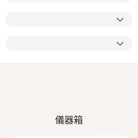
速、精確地告訴您需要知道的溫度值。
測量範圍
testo 925 數位溫度測量儀，單通道測溫儀
testo 925 單通道K型熱電偶溫度測量儀，可連
-50 ~ +1000 °C
1 x K型熱電偶探頭（隨機標含，柔性K型
接外置K型熱電偶溫度探頭，快速回應。如果
熱電偶溫度探頭，長800 mm，玻璃纖維線
超過限值，則蜂鳴器發出報警。 -50 ~ +1000
測量精度
纜，量程 -50 ~ +400 °C）
°C大量程範圍可選。
便攜儀器包
±(0.5 + 0.3 %測量值) (-50 ~ +1000 °C) ¹⁾
出廠報告
在 testo Smart APP 應用程式中快速配置、顯
3 x AA電池
示曲線趨勢圖、第二螢幕和測量資料存儲。
解析度
刺入/浸入式探頭
1 °C (其餘量程)
testo 925 技术数据
(
2.9 MB
)
0.1 °C (-50 ~ +499.9 °C)
德图精密型环境测量仪产
(
6.88 MB
)
1) Accuracy of instrument without accuracy of
品样册
儀器箱
probe
Information according to
Reg. (EU) 2023/2854
(
140 KB
)