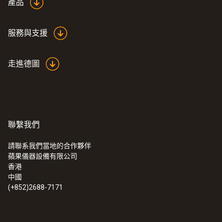
產品
服務與支援
走進德圖
:
0602 1793
聯繫我們
坚固空气探头，K型热电偶
空气温度传感器（K 型热电偶）
請聯系我們當地的合作夥伴
蘋果儀器設備有限公司
香港
中國
(+852)2688-7171