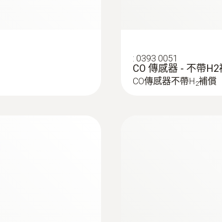
:
0393 0051
:
0554 8764
CO 傳感器 - 不帶H
用于计算CO均值
探针套管, 335 mm长,
CO傳感器不帶H
補償
2
CO均值
Easy probe shaft chan