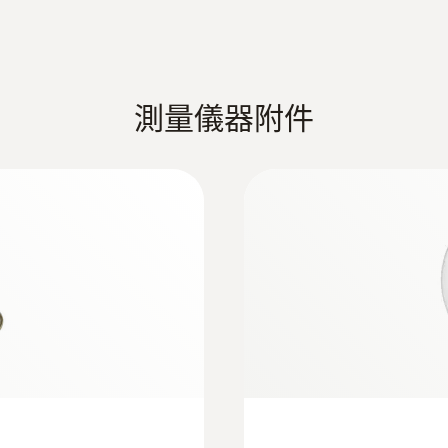
:
0600 9787
存放溫度
你环境空气探头，浸入
燃烧空气探头 - 环
灵活的定位（浸没深度1
-20 ~ +50 °C
Startup & safety testo 330i
cable length 2.2 m)
測量儀器附件
版 basic 套裝
testo 330i 产品说明书
以使用testo 330i煙氣分析儀來加以確定：您只需
腦testo 330i
凝或燃燒過程減損所造成的損害。
測量範圍
Calculation formulae, fuels and parameters T
0 ~ 300 hPa
探頭
測量精度
Testo ZIV 驱动程序 ZIV 2000 适用于testo 320,
±1.5 %測量值 (其餘量程)
±0.5 hPa (0.0 ~ +50.0 hPa)
testo 300、320、330 ZIV驱动程序允许将烟气
驱动程序符合自2010年3月22日起生效的新版1.BIm
±1 %測量值 (+50.1 ~ +100.0 hPa)
解析度