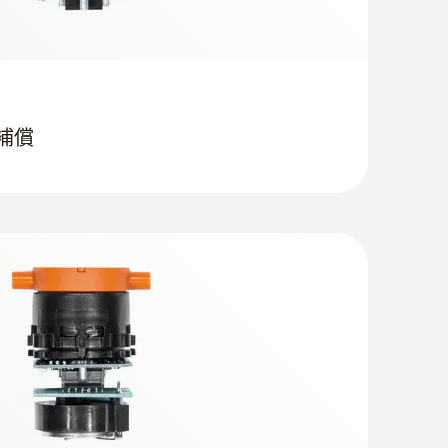
2補償
 带固定锥, Ø 8 mm, 耐温1000 °C
ge via quick-change click system