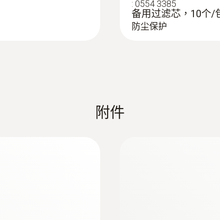
Testo ZIV 驱动程序适用于testo 300, testo 32
:
0554 3385
备用过滤芯，10个/
0.1 hPa
testo 300、320、330 ZIV驱动程序允许将烟气
防尘保护
驱动程序符合自2010年3月22日起生效的新版1.BIm
Firmware testo 330i
:
0554 1208
測量範圍
If the firmware update does not start under Wind
o 330LL及testo
温差测量套装，包
installed on the measuring device once.
温差测量套装，包括
0 ~ 21 Vol.%
A description and all necessary files can be found
附件
測量精度
Update-Kit / Bootloader
±0.2 Vol.%
(testo 330 LL | testo 330i | testo 350 Control Unit
If the firmware update does not start under Wind
解析度
installed on the measuring device once.
0.1 Vol.%
testo 330i App (Android)