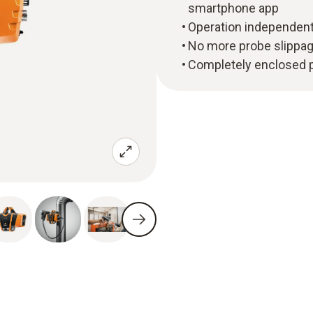
smartphone app
Operation independent
No more probe slippage
Completely enclosed pl