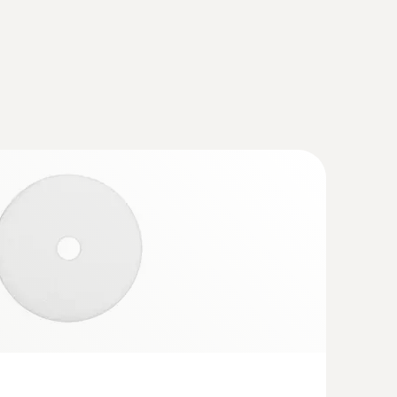
境空气探头，190mm
90mm，电缆长度2.2米）
(
576.83 KB
)
(
5.49 MB
)
測量煙道雙壁間燃燒空氣的氧氣含量即可。這樣，您
esto flue gas analyzer
(
840.91 KB
)
 testo 330
(
v2.1, 2.22 MB
)
分析仪testo 300、330与不同的第三方软件相连。
SchV