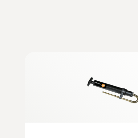
:
0600 9797
燃烧空气探头，浸入深度60 mm - 迷
深度60 mm
Flexible positioning (immersion depth 60 mm, 
氧氣供氣測量
:
0563 3000 71
testo 330i - 智慧型懸掛式煙氣分析儀經濟
在平衡的煙道系統當中，是否可能存在煙氣洩漏？可
獨立於測量位置的操作，以及通過智慧手機或平板電
可以確保沒有煙氣進入燃燒氣源，以防止由於冷
App顯示讀數
差壓