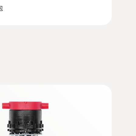
0和testo 330
(
v2.3, 64.11 MB
)
包
分析仪testo 300、330与不同的第三方软件相连。
SchV
(
v2.11, 3.56 MB
)
ows 8.1 or Windows 10, a new bootloader must be
括2个搭扣探头
2个搭扣探头
 under the search term:
Update-Kit / Bootloader
(
V1.22, 1.24 MB
)
 + Analysis Box | testo 320)
ows 8.1 or Windows 10, a new bootloader must be
(
8.8.1, 48.4 MB
)