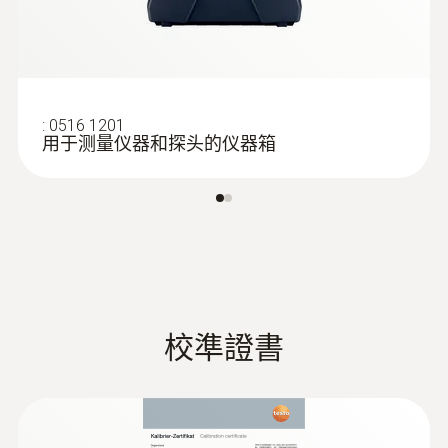
套（以使風速儀防水、防汙和防撞擊）。
285 g
直徑
182 x 64 x 40 mm
:
0516 1201
用于测量仪器和探头的仪器箱
操作溫度
查看此產品的客戶也查看了
-20 ~ +50 °C
外殼
ABS
校準證書
電池類型
9 V電池