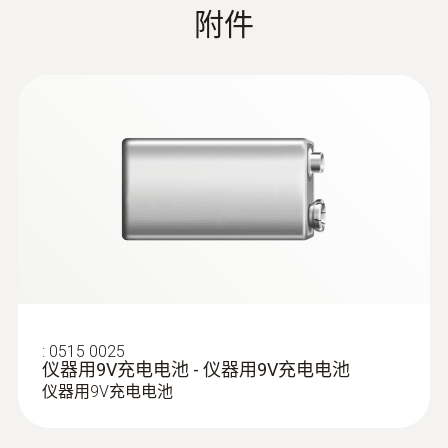
testo Smart Probes - 德圖智能無線迷你
附件
通風系統檢測套裝
:
0515 0025
仪器用9V充电电池 - 仪器用9V充电电池
:
0563 0425
仪器用9V充电电池
testo 425 - 數位熱線風速計，可連接
APP