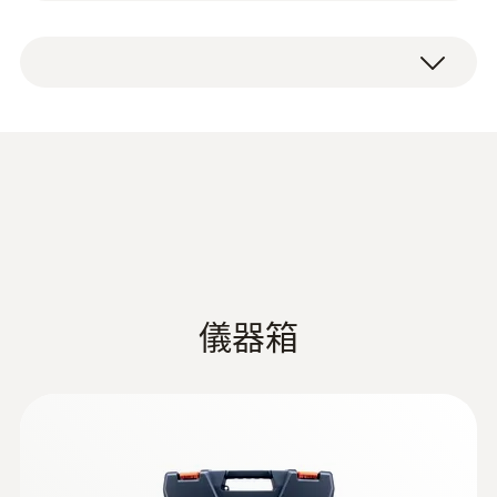
測量範圍
testo 425 熱敏風速儀：快速便
testo 425 热线风速仪，伸缩式手柄（延伸长
-20 ~ +70 °C
度820mm），配有风速和温度探头，电池，
捷地測量流量
附有出厂报告。
測量精度
testo 425 熱敏風速儀能夠在通風管內快速實
施測量。其顯示風速，計算風量以及測量溫
±0.5 °C (0 ~ +60 °C)
度。測量範圍0 ~+20 m/s。配有伸縮式手柄，
Data sheet testo 425
(
362.15 KB
)
±0.7 °C (其餘量程)
可延伸至820mm，直徑為7.5mm。
解析度
除了風速外，您是否也想檢測空調或通風系統
的風量？testo 425熱敏風速儀可以幫助您解決
0.1 °C
儀器箱
問題，輸入通風管的截面積，可自動計算測量
EU declaration of
(
33.57 KB
)
期間的風量。testo 425 熱敏風速儀具備多點/
conformity testo 425
時間平均值計算，從而提供平均風量、風速和
溫度值。
熱敏
testo 425 产品说明书
(
3.35 MB
)