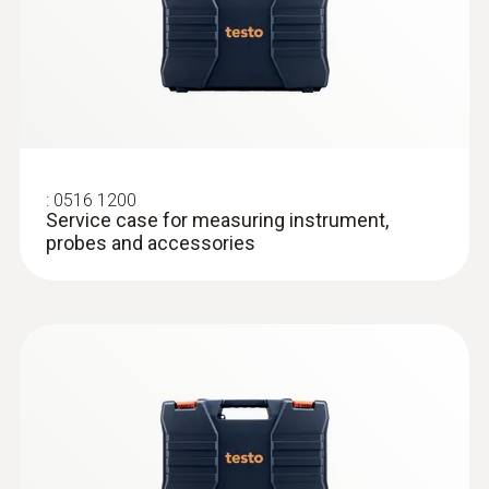
在testo 425 熱敏風速儀的背光顯示上讀取當
測量範圍
前的讀數以及最小值/最大值和計算得到的平
0 ~ +20 m/s
均值。例如按下“Hold”按鈕，即可保持當前讀
數，以便將其與其他數值加以比較。
測量精度
若您忘記關掉該風速儀，testo 425 熱敏風速
±(0.03 m/s + 5 %測量值)
儀的自動關機功能將為您代勞。這可使您的電
:
0516 1200
池保持電量，確保您的testo 425 熱敏風速儀
Service case for measuring instrument,
解析度
probes and accessories
為下次測量做好準備。
0.01 m/s
testo 425 熱敏風速儀實用附件
為了確保您能夠充分應對任何情況，我們建議
技術參數
您在購買 testo 425 熱敏風速儀時訂購我們的
各種附件，這些附件實用性強：作為一個附加
重量
選項，我們提供一個可擕式儀器箱以及防護軟