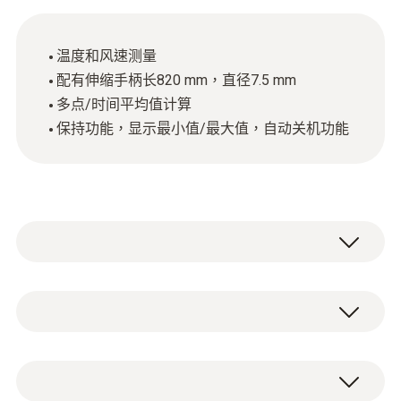
温度和风速测量
配有伸缩手柄长820 mm，直径7.5 mm
多点/时间平均值计算
保持功能，显示最小值/最大值，自动关机功能
為了確定空調或通風系統是否正常運轉，您需
檢查通風管內的風速或風量。若風速太低，室
內負荷沒有得到適當排放，無法保證適宜的室
NTC
內空氣品質。