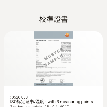
可外接K型熱電偶
testo 830-T2 測量速率大幅提高，每秒可提供
校準證書
2次測量結果。可迅速高效地完成更多測量任
紅外
務。
testo 830-T1/-T2 操作
(
525.63 KB
)
说明书
紅外測溫範圍
testo 830-T2 除提供紅外測量外，還可選擇接
觸式測量，只需連接K型熱電偶探頭。德圖為
-30 ~ +400 °C
:
0602 0593
您提供滿足不同應用的探頭，例如快速測量表
灵活，快速响应的浸入式探头(K型热电
面溫度的十字彈簧探頭，空氣探頭或浸入式/
偶)
紅外測溫精度
刺入式探頭（用於液體半固體測量）。
极短响应时间2秒
:
0563 8312
±2 °C 或 ±2 %測量值 (-30 ~ 0 °C) (取數值大者)
testo 830-T2 套装 - 红外测温仪
紅外線測溫儀發射率可單獨調整，根據不同被
激光打标
±1.5 °C 或 ±1.5 %測量值 (+0.1 ~ +400 °C)
測材料表面進行發射率設置。對於未經處理的
低發射率表面溫度測量，可選配反射貼方便紅
測量速率
外測量。
:
0520 0001
ISO标定证书/温度 - with 3 measuring points
0.5 s
3 calibration points: -18 / 0 / +60 °C