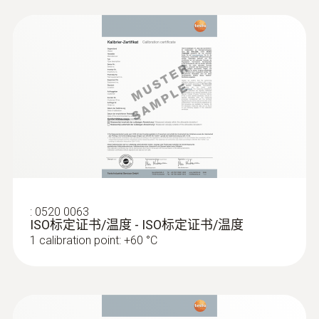
-20 ~ +50 °C
外殼
:
0602 2693
ABS
快速响应的浸入式/刺入式探头(K型热电
偶)
测量尖端直径只有1.5mm适于快速温度测
電池類型
量，探针长度为60mm
9V 電池
:
0520 0063
電池使用時間
ISO标定证书/温度 - ISO标定证书/温度
1 calibration point: +60 °C
15小時
存放溫度
-40 ~ +70 °C