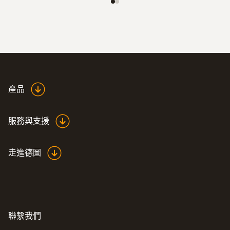
表面探頭
產品
服務與支援
走進德圖
:
0602 0092
用于管夹式探头的备用测量头（K 型热
电偶）
可更换探头带热电偶带，用于带弓形夹的温
聯繫我們
度探头 0602 4592