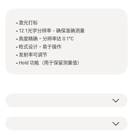
激光打标
12:1光学分辨率，确保准确测量
高度精确，分辨率达 0.1°C
枪式设计，易于操作
发射率可调节
Hold 功能（用于保留测量值）
testo 830-T2 具有鐳射瞄準功能，12:1光學解
析度，適合工業或進出口表面溫度測量。