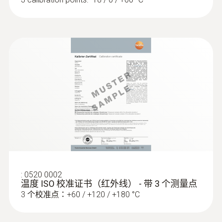
红外分辨率
0.1 °C
:
0602 1293
技術參數
防水浸入式/刺入式温度探头(K型热电
偶)
K型热电偶
重量
200 g
直徑
:
0520 0002
温度 ISO 校准证书（红外线） - 带 3 个测量点
190 x 75 x 38 mm
3 个校准点：+60 / +120 / +180 °C
操作溫度