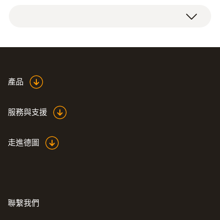
直徑
length: 26 mm, ø (rear): 15 ,
ø (front): 17 mm
外殼
Spare dirt filter 0554
產品
(
38.11 KB
)
3371 en.de
Plastic
服務與支援
走進德圖
聯繫我們
:
0600 7610
1200°C工业烟气采样探头套装