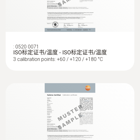
重量
:
0563 1080
44 g
testo 108 - 食品溫度計
附著力
20 N
:
0520 0071
ISO标定证书/温度 - ISO标定证书/温度
3 calibration points: +60 / +120 / +180 °C
探頭頭部直徑
20 mm
電纜長度
1.55 m
固定電纜
:
0572 1753
testo 175 T3 - 温度记录仪
是