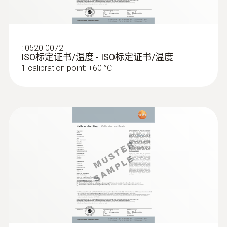
探針套管長度
:
0520 0072
35 mm
ISO标定证书/温度 - ISO标定证书/温度
1 calibration point: +60 °C
產品顏色
silver; Black
資料傳輸
plug thermocouple
:
0572 1763
testo 176 T3 - 温度记录仪