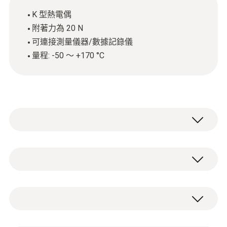
K 型熱電偶
附著力為 20 N
可連接測量儀器/數據記錄儀
量程: -50 ～ +170 °C
由於附著力約為20N，該溫度探頭可以附著在
金屬表面並測量金屬表面的溫度，讓您的工作
更加方便。該溫度探頭可連接大部分測量儀
Type K (NiCr-Ni)
器/數據記錄器。
測量範圍