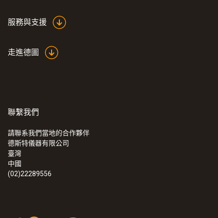
服務與支援
:
0563 0400 71
testo 400 - 空調通風系統測量套裝1（含
走進德圖
三功能熱線風速探頭）
聯繫我們
請聯系我們當地的合作夥伴
德斯特儀器有限公司
臺灣
中國
(02)22289556