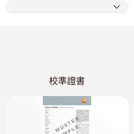
1 个磁性探头（K 型热电偶），用于表面温度
-50 ~ +170 °C
测量，包括固定连接电缆。
測量精度
2級精度 ¹⁾
响應時間 t₉₀
150 s
校準證書
1符合EN60584-1, 在 -40 ~ +1200 °C 內滿足2
級精度
技術參數