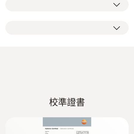
1 个防水、坚固的浸入式/刺入式探头（K 型热
-50 ~ +230 °C
电偶）带有金属保护软管。
測量精度
1級精度 ²⁾
响應時間 t₉₀
Declaration of
15 s
Conformity according to
(
48.6 KB
)
Reg. (EU) 1935/2004
1) According to standard EN 60584-1, the
accuracy of Class 1 refers to -40 to +1000 °C
(Type K), Class 2 to -40 to +1200 °C (Type K),
校準證書
Class 3 to -200 to +40 °C (Type K).
技術參數