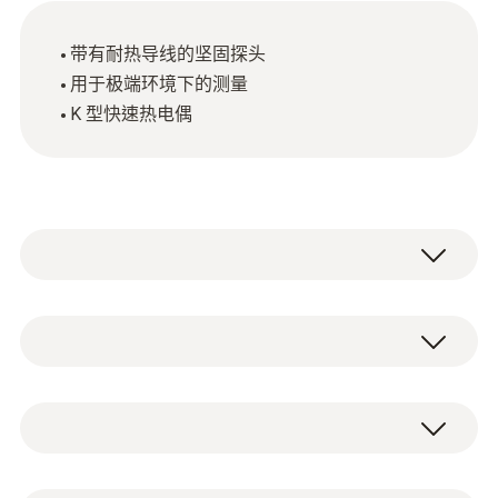
带有耐热导线的坚固探头
用于极端环境下的测量
K 型快速热电偶
这款防水、坚固的浸入式/刺入式探头带有耐
高温导线，可用于高达 +230° C 的高温测量，
例如：加热的油（与测量仪配合使用）。
Type K (NiCr-Ni)
測量範圍