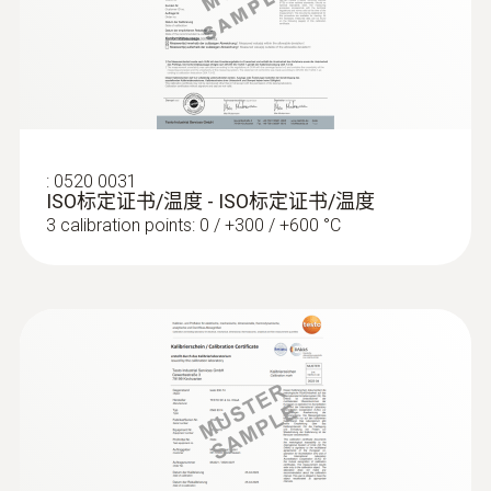
是
防護等級
IP65
:
0520 0031
ISO标定证书/温度 - ISO标定证书/温度
防水
3 calibration points: 0 / +300 / +600 °C
防水刺入式測量探頭，K型熱電偶
外殼
:
0572 1763
testo 176 T3 - 温度记录仪
Stainless steel / GFK
探針套管長度
240 mm