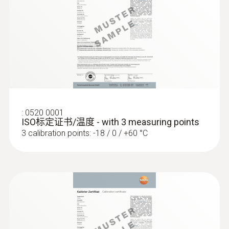
:
0563 1080
重量
testo 108 - 食品溫度計
130 g
直徑
370 mm
:
0520 0001
ISO标定证书/温度 - with 3 measuring points
探頭杆直徑
3 calibration points: -18 / 0 / +60 °C
4 mm
電纜長度
1 m
:
0572 1753
testo 175 T3 - 温度记录仪
固定電纜