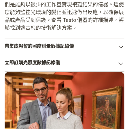
們是能夠以很少的工作量實現複雜結果的儀器。這使
您能夠監控光環境的變化並迅速做出反應，以確保展
品或產品受到保護。查看 Testo 儀器的詳細描述，輕
鬆找到適合您的技術解決方案。
帶集成報警的照度測量數據記錄儀
當今的許多數據記錄儀設計都帶報警設置。這將讓您可以不
立即訂購光照度數據記錄儀
必對結果進行定期控制。假設您正在組織一個包括敏感展品
的展覽。安裝照度數據記錄儀並設置限值意味著您無需額外
紫外線記錄對貴公司或您工作的行業領域特別重要嗎？ 您
支援即可使用儀器完成工作。它可按照定期間隔測量數值，
可以輕鬆快速地從德圖訂購儀器。我們的產品多樣，您不僅
並在超出限值時觸發報警。
可以獲得不同的儀器，還可以將它們組合使用。如果您不僅
要測量紫外線輻射，還要測量溫度或濕度，那這將是一個不
使用帶警報功能的光照數據記錄儀在何時更有意義？
錯的選擇。
限值方面有嚴格的指導原則
控制極敏感物品的環境