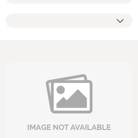
使用testovent 417风量罩套装（与适当的测量
圆形风口(200×200 mm)
设备配合使用）可以方便，准确地测量通风格
方形风口(330×330 mm)
栅和电镀板出口的体积流量。
出厂说明
使用风量罩将节省您的时间，因为无需使用耗
时的循环方法来计算平均值。
使用testovent 417风量罩套装与testo 417风
速仪的叶轮探头（Ø100 mm）相结合。