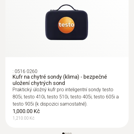
17,050.00 Kč
20,630.50 Kč
:
0516 0260
Kufr na chytré sondy (klima) - bezpečné
uložení chytrých sond
Praktický úložný kufr pro inteligentní sondy testo
805i, testo 410i, testo 510i, testo 405i, testo 605i a
testo 905i (k dispozici samostatně).
1,000.00 Kč
:
0560 4401
testo 440 - přístroj pro měření
1,210.00 Kč
klimatických veličin
9,810.00 Kč