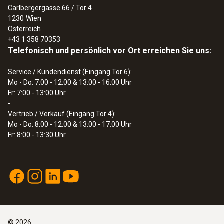
Carlbergergasse 66 / Tor 4
:
0563 3240 77
1230
Wien
Gas- und Wasser-Set testo 324 - Druck-
Österreich
und Leckmengenmessgerät
+43 1 358 70353
€ 2.389,00
Telefonisch und persönlich vor Ort erreichen Sie uns:
€ 2.866,80
Service / Kundendienst (Eingang Tor 6):
Mo - Do: 7:00 - 12:00 & 13:00 - 16:00 Uhr
Fr: 7:00 - 13:00 Uhr
-
Vertrieb / Verkauf (Eingang Tor 4):
Mo - Do: 8:00 - 12:00 & 13:00 - 17:00 Uhr
Fr: 8:00 - 13:30 Uhr
©
2026